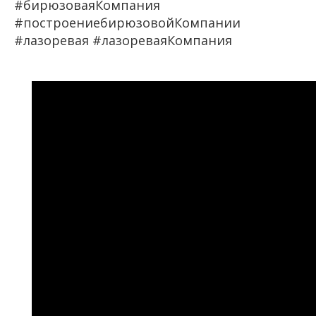
#бирюзоваяКомпания
#построениебирюзовойКомпании
#лазоревая #лазореваяКомпания