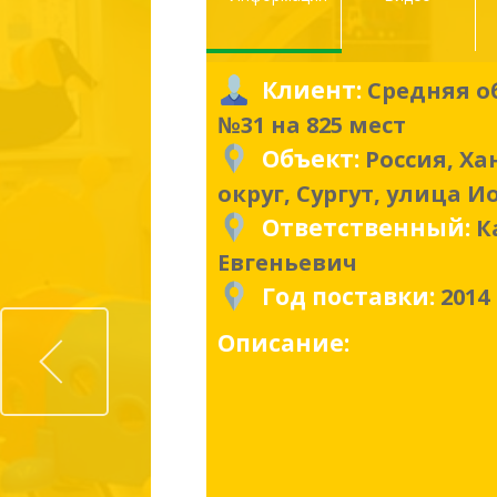
Клиент:
Средняя о
№31 на 825 мест
Объект:
Россия, Х
округ, Сургут, улица И
Ответственный:
К
Евгеньевич
Год поставки:
2014
Prev
Описание: