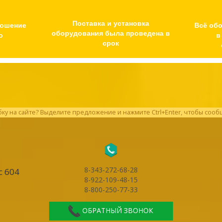
Поставка и установка
ношение
Всё об
оборудования была проведена в
о
в
срок
у на сайте? Выделите предложение и нажмите Ctrl+Enter, чтобы сооб
8-343-272-68-28
с 604
8-922-109-48-15
8-800-250-77-33
ОБРАТНЫЙ ЗВОНОК