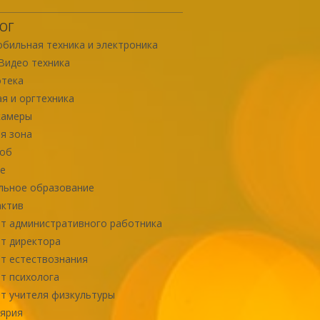
ОГ
бильная техника и электроника
Видео техника
отека
я и оргтехника
камеры
я зона
роб
е
льное образование
актив
т административного работника
т директора
т естествознания
т психолога
т учителя физкультуры
ярия