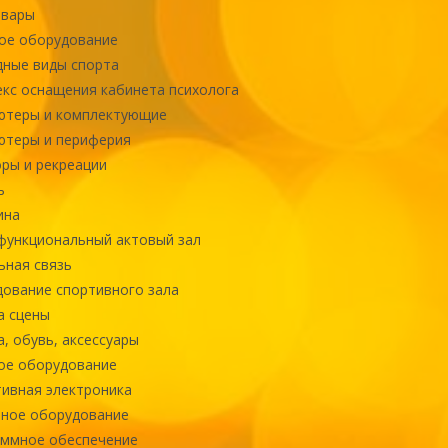
овары
ое оборудование
ные виды спорта
кс оснащения кабинета психолога
ютеры и комплектующие
ютеры и периферия
ры и рекреации
ь
ина
ункциональный актовый зал
ная связь
ование спортивного зала
а сцены
, обувь, аксессуары
ое оборудование
ивная электроника
ное оборудование
ммное обеспечение