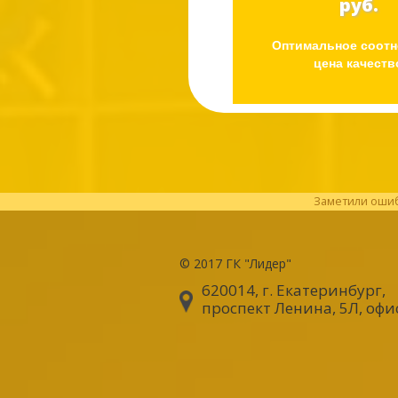
руб.
Оптимальное соот
цена качеств
Заметили ошибк
© 2017
ГК "Лидер"
620014, г. Екатеринбург
,
проспект Ленина, 5Л, офи