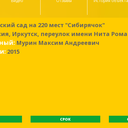
Видео
Отзывы
История объект
ский сад на 220 мест "Сибирячок"
сия, Иркутск, переулок имени Нита Рома
нный:
Мурин Максим Андреевич
ки:
2015
Ь
СРОК