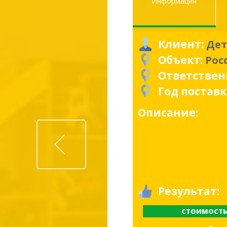
Информация
Клиент:
Дет
Объект:
Рос
Ответстве
Год постав
Описание:
Prev
Результат:
СТОИМОСТ