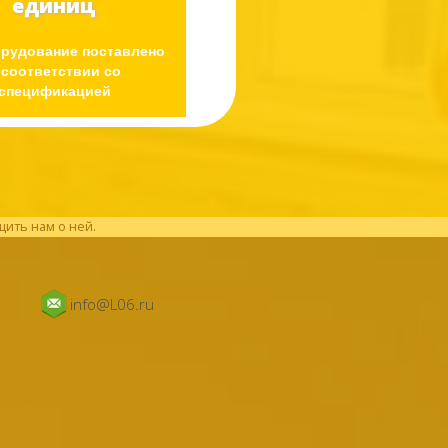
единиц
орудование поставлено
 соответствии со
спецификацией
щить нам о ней.
info@L06.ru