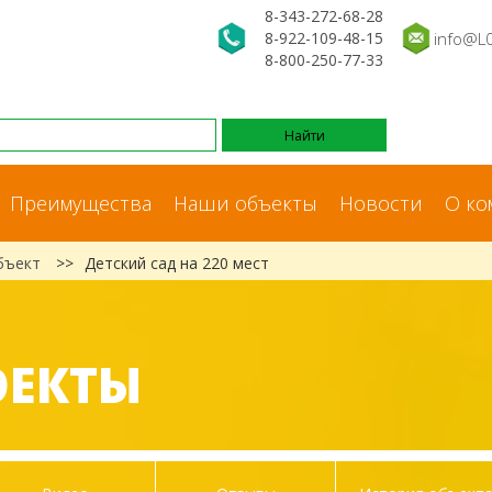
8-343-272-68-28
8-922-109-48-15
info@L
8-800-250-77-33
Преимущества
Наши объекты
Новости
О ко
бъект
>>
Детский сад на 220 мест
ОЕКТЫ