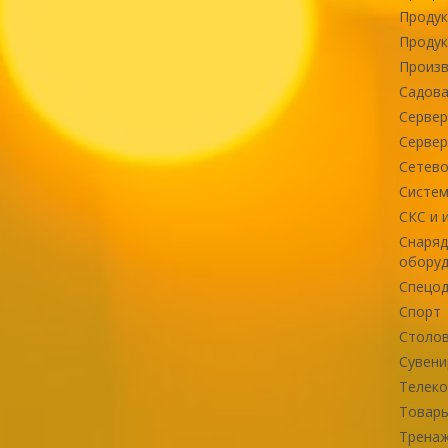
Продук
Продук
Произв
Садова
Сервер
Сервер
Сетево
Систем
СКС и 
Снаряд
оборуд
Спецод
Спорт
Столов
Сувени
Телек
Товары
Тренаж