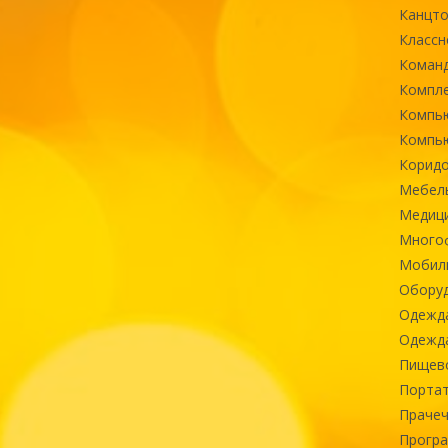
Канцт
Классн
Команд
Компле
Компь
Компь
Коридо
Мебел
Медиц
Многоф
Мобиль
Оборуд
Одежд
Одежда
Пищев
Портат
Прачеч
Програ