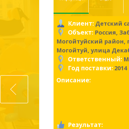
Клиент:
Детский са
Объект:
Россия, З
Могойтуйский район, 
Могойтуй, улица Дека
Ответственный:
М
Год поставки:
2014
Prev
Описание:
Результат: