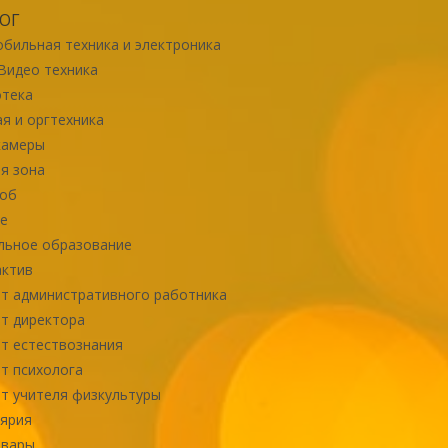
ОГ
бильная техника и электроника
Видео техника
отека
я и оргтехника
камеры
я зона
роб
е
льное образование
актив
т административного работника
т директора
т естествознания
т психолога
т учителя физкультуры
ярия
овары