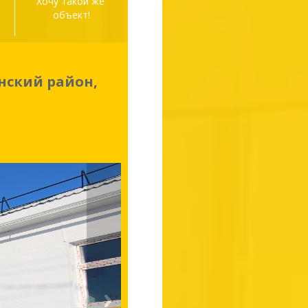
а
Хочу такой же 
объект!
анский район,