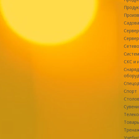
Продук
Произв
Садова
Сервер
Сервер
Сетево
Систем
СКС и 
Снаряд
оборуд
Спецод
Спорт
Столов
Сувени
Телек
Товары
Тренаж
Учебно