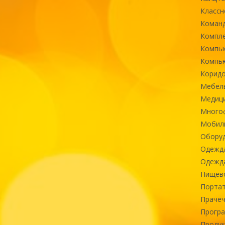
Классн
Команд
Компле
Компь
Компь
Коридо
Мебел
Медиц
Многоф
Мобиль
Оборуд
Одежд
Одежда
Пищев
Портат
Прачеч
Програ
Продук