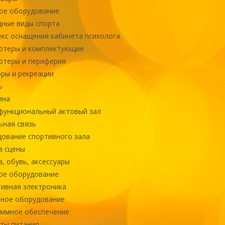
ое оборудование
ные виды спорта
кс оснащения кабинета психолога
ютеры и комплектующие
ютеры и периферия
ры и рекреации
ь
ина
ункциональный актовый зал
ная связь
ование спортивного зала
а сцены
, обувь, аксессуары
ое оборудование
ивная электроника
ное оборудование
ммное обеспечение
ты питания