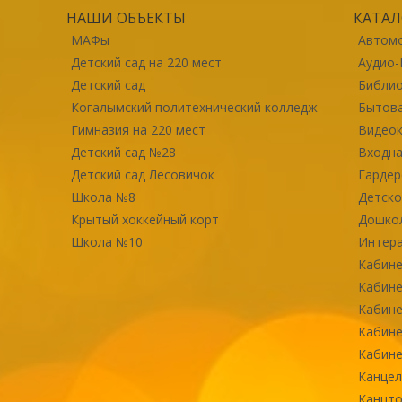
НАШИ ОБЪЕКТЫ
КАТАЛ
МАФы
Автомо
Детский сад на 220 мест
Аудио-
Детский сад
Библи
Когалымский политехнический колледж
Бытова
Гимназия на 220 мест
Видео
Детский сад №28
Входна
Детский сад Лесовичок
Гарде
Школа №8
Детско
Крытый хоккейный корт
Дошко
Школа №10
Интер
Кабине
Кабине
Кабине
Кабине
Кабине
Канцел
Канцт