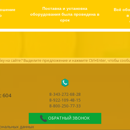
Поставка и установка
ношение
Всё об
оборудования была проведена в
о
в
срок
у на сайте? Выделите предложение и нажмите Ctrl+Enter, чтобы сооб
8-343-272-68-28
с 604
8-922-109-48-15
8-800-250-77-33
ОБРАТНЫЙ ЗВОНОК
ональных данных