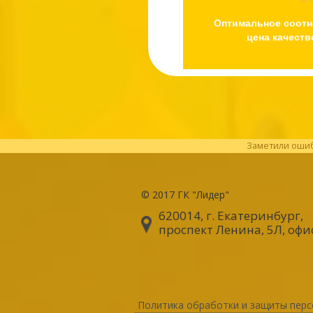
Оптимальное соот
цена качеств
Заметили ошибк
© 2017
ГК "Лидер"
620014, г. Екатеринбург
,
проспект Ленина, 5Л, офи
Политика обработки и защиты перс