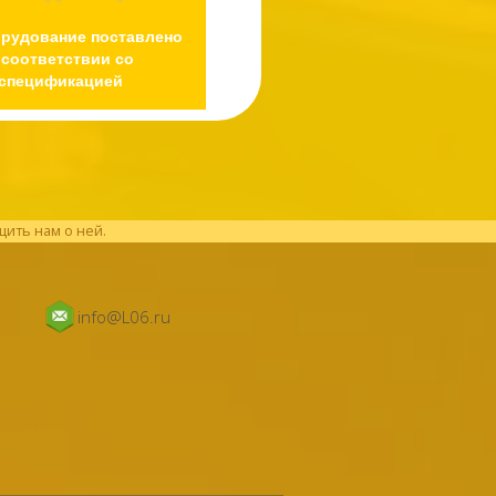
орудование поставлено
 соответствии со
спецификацией
щить нам о ней.
info@L06.ru