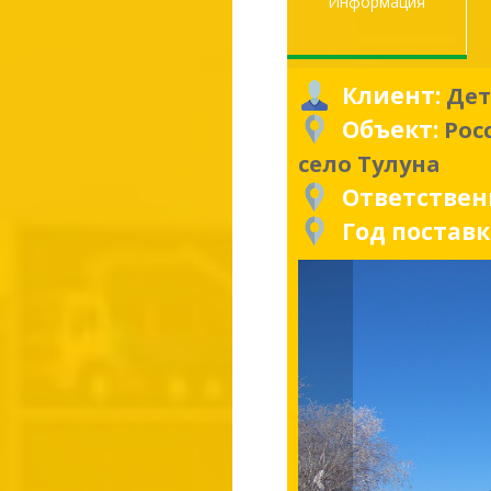
Информация
Клиент:
Дет
Объект:
Рос
село Тулуна
Ответстве
Год постав