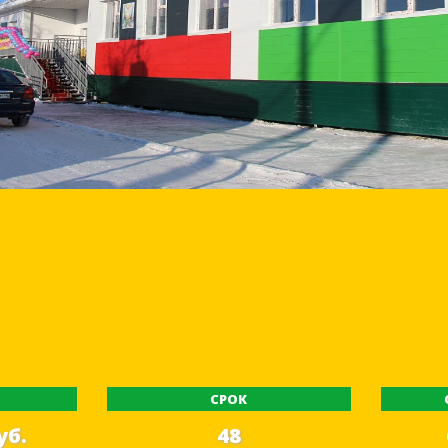
Ь
СРОК
уб.
48