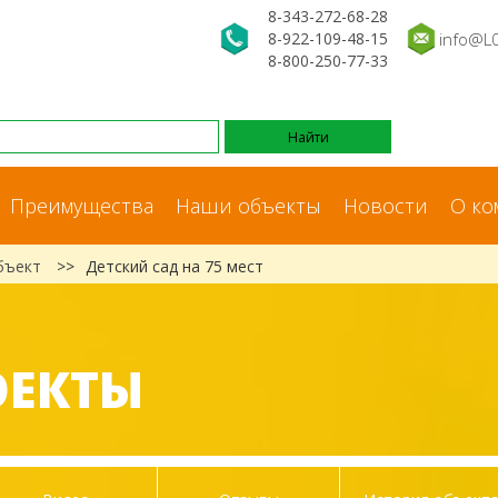
8-343-272-68-28
8-922-109-48-15
info@L
8-800-250-77-33
Преимущества
Наши объекты
Новости
О ко
бъект
>>
Детский сад на 75 мест
ОЕКТЫ