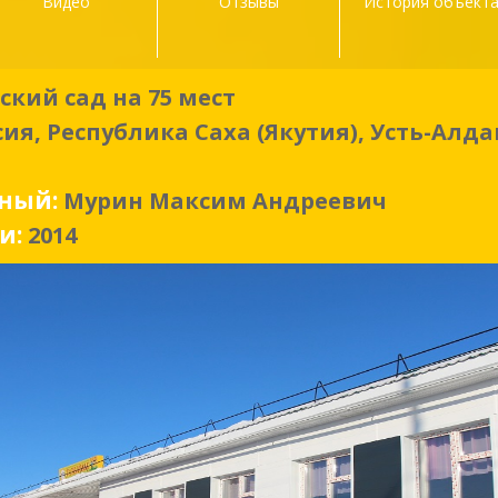
Видео
Отзывы
История объект
ский сад на 75 мест
сия, Республика Саха (Якутия), Усть-Алд
нный:
Мурин Максим Андреевич
ки:
2014