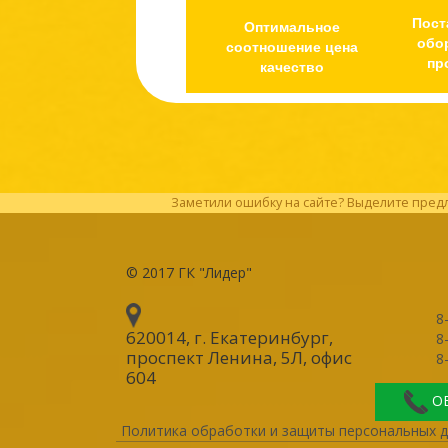
Пост
Оптимальное
обо
соотношение цена
пр
качество
Заметили ошибку на сайте? Выделите предл
© 2017
ГК "Лидер"
8
620014, г. Екатеринбург
,
8
проспект Ленина, 5Л, офис
8
604
О
Политика обработки и защиты персональных 