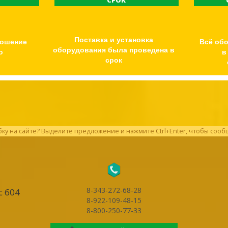
Ь
СРОК
Поставка и установка
ношение
Всё об
оборудования была проведена в
о
в
срок
у на сайте? Выделите предложение и нажмите Ctrl+Enter, чтобы сооб
8-343-272-68-28
с 604
8-922-109-48-15
8-800-250-77-33