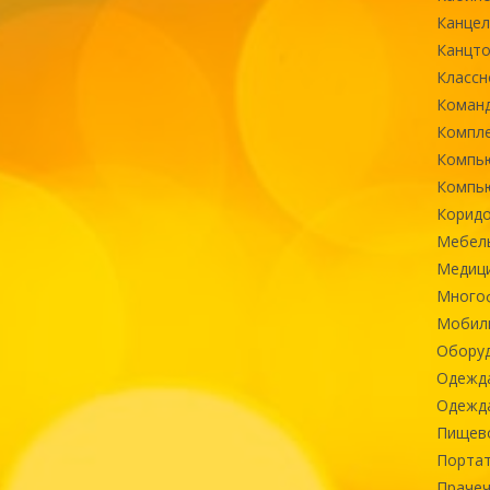
Канцел
Канцт
Классн
Команд
Компле
Компь
Компь
Коридо
Мебел
Медиц
Многоф
Мобиль
Оборуд
Одежд
Одежда
Пищев
Портат
Прачеч