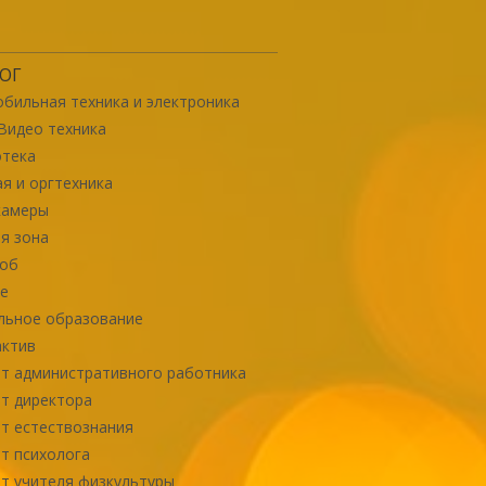
ОГ
бильная техника и электроника
Видео техника
отека
я и оргтехника
камеры
я зона
роб
е
льное образование
актив
т административного работника
т директора
т естествознания
т психолога
т учителя физкультуры