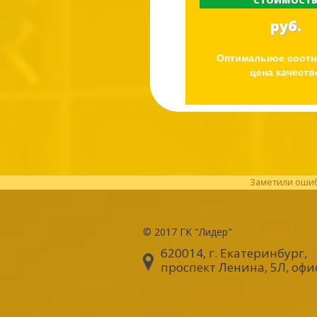
СТОИМОСТ
руб.
Оптимальное соот
цена качеств
Заметили ошибк
© 2017
ГК "Лидер"
620014, г. Екатеринбург
,
проспект Ленина, 5Л, офи