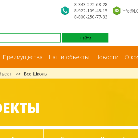
8-343-272-68-28
8-922-109-48-15
info@L
8-800-250-77-33
Преимущества
Наши объекты
Новости
О ко
бъект
>>
Все Школы
ОЕКТЫ