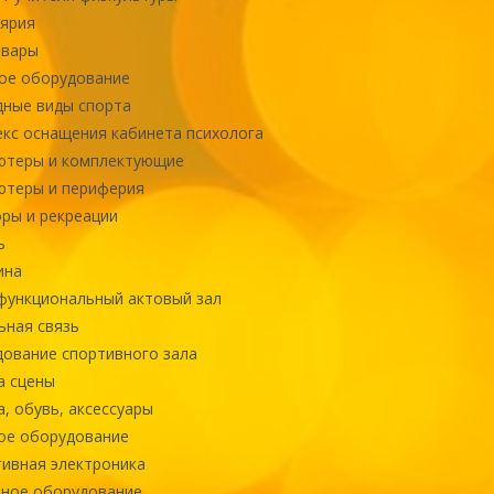
ярия
овары
ое оборудование
ные виды спорта
кс оснащения кабинета психолога
ютеры и комплектующие
ютеры и периферия
ры и рекреации
ь
ина
ункциональный актовый зал
ная связь
ование спортивного зала
а сцены
, обувь, аксессуары
ое оборудование
ивная электроника
ное оборудование