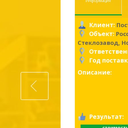
Информация
Клиент:
Пос
Объект:
Рос
Стеклозавод, Н
Ответстве
Год постав
Описание:
Prev
Результат: