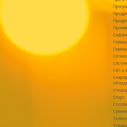
Програ
Продук
Продук
Произв
Садова
Сервер
Сервер
Сетево
Систем
СКС и 
Снаряд
оборуд
Спецод
Спорт
Столов
Сувени
Телек
Товары