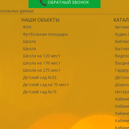
ОБРАТНЫЙ ЗВОНОК
ональных данных
НАШИ ОБЪЕКТЫ
КАТАЛ
ФОК
Автомо
Футбольная площадка
Аудио-
Школа
Библи
Школа
Бытова
Школа на 120 мест
Видео
Школа на 176 мест
Входна
Школа на 275 мест
Гарде
Детский сад №32
Детско
Детский сад на 75 мест
Дошко
Детский сад №19
Интер
Кабине
Кабине
Кабине
Кабине
Кабине