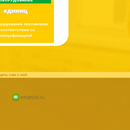
ОБОРУДОВАНИЕ
единиц
орудование поставлено
 соответствии со
спецификацией
щить нам о ней.
info@L06.ru