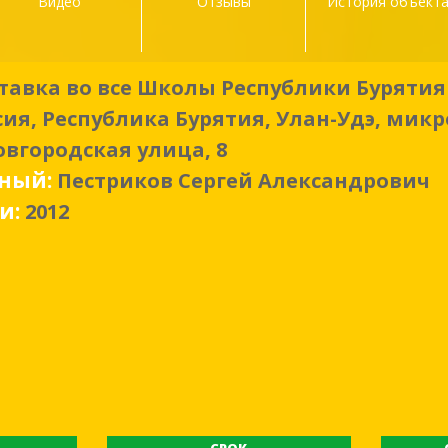
Видео
Отзывы
История объект
тавка во все Школы Республики Бурятия
сия, Республика Бурятия, Улан-Удэ, мик
овгородская улица, 8
нный:
Пестриков Сергей Александрович
ки:
2012