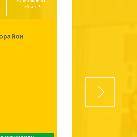
а
Хочу такой же 
объект!
рорайон
Next