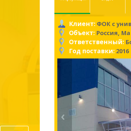
Клиент:
ФОК с уни
Объект:
Россия, Ма
Ответственный:
Б
Год поставки:
2016
Prev