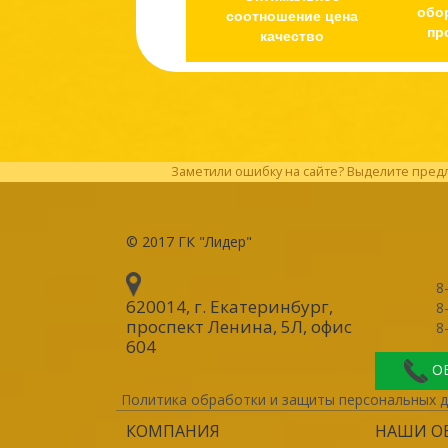
обо
соотношение цена
пр
качество
Заметили ошибку на сайте? Выделите предл
© 2017
ГК "Лидер"
8
620014, г. Екатеринбург
,
8
проспект Ленина, 5Л, офис
8
604
О
Политика обработки и защиты персональных 
КОМПАНИЯ
НАШИ О