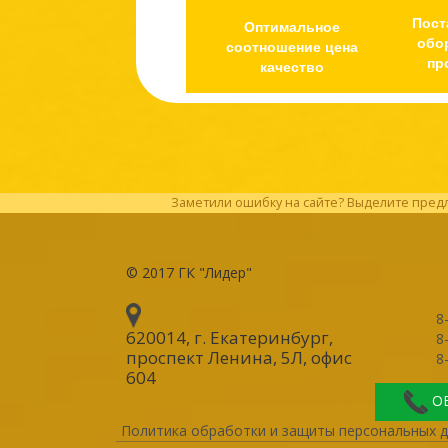
Пост
Оптимальное
обо
соотношение цена
пр
качество
Заметили ошибку на сайте? Выделите предл
© 2017
ГК "Лидер"
8
620014, г. Екатеринбург
,
8
проспект Ленина, 5Л, офис
8
604
О
Политика обработки и защиты персональных 