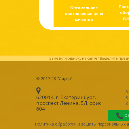
Пост
Оптимальное
обо
соотношение цена
пр
качество
Заметили ошибку на сайте? Выделите предл
© 2017
ГК "Лидер"
8
620014, г. Екатеринбург
,
8
проспект Ленина, 5Л, офис
8
604
О
Политика обработки и защиты персональных 