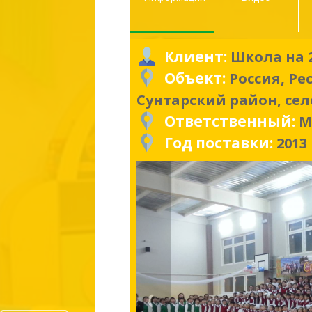
Клиент:
Школа на 
Объект:
Россия, Ре
Сунтарский район, сел
Ответственный:
М
Год поставки:
2013