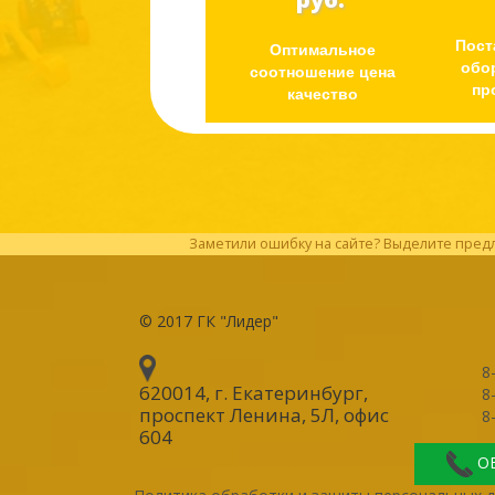
Пост
Оптимальное
обо
соотношение цена
пр
качество
Заметили ошибку на сайте? Выделите предл
© 2017
ГК "Лидер"
8
620014, г. Екатеринбург
,
8
проспект Ленина, 5Л, офис
8
604
О