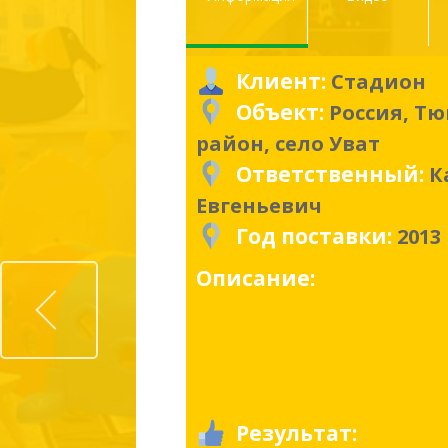
Клиент:
Стадион
Объект:
Россия, Т
район, село Уват
Ответственный:
К
Евгеньевич
Год поставки:
2013
Prev
Описание:
Результат: