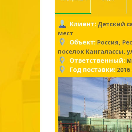
Клиент:
Детский с
мест
Объект:
Россия, Ре
поселок Кангалассы, 
Ответственный:
М
Год поставки:
2016