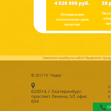
4 020 000 руб.
38 
Пост
Оптимальное
обо
соотношение цена
пр
качество
Заметили ошибку на сайте? Выделите предл
© 2017
ГК "Лидер"
8
620014, г. Екатеринбург
,
8
проспект Ленина, 5Л, офис
8
604
О