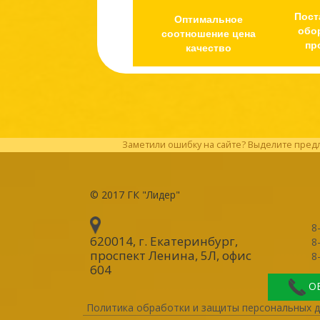
Пост
Оптимальное
обо
соотношение цена
пр
качество
Заметили ошибку на сайте? Выделите предл
© 2017
ГК "Лидер"
8
620014, г. Екатеринбург
,
8
проспект Ленина, 5Л, офис
8
604
О
Политика обработки и защиты персональных 