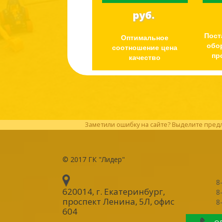
руб.
Пост
Оптимальное
обо
соотношение цена
пр
качество
Заметили ошибку на сайте? Выделите предл
© 2017
ГК "Лидер"
8
620014, г. Екатеринбург
,
8
проспект Ленина, 5Л, офис
8
604