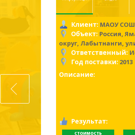
Клиент:
МАОУ СОШ
Объект:
Россия, Я
округ, Лабытнанги, у
Ответственный:
И
Год поставки:
2013
Описание:
Prev
Результат:
СТОИМОСТЬ