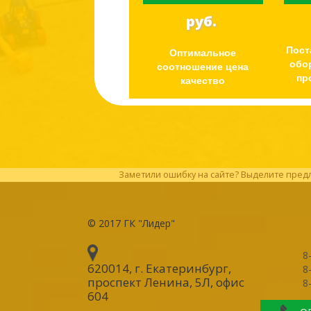
руб.
Пост
Оптимальное
обо
соотношение цена
пр
качество
Заметили ошибку на сайте? Выделите предл
© 2017
ГК "Лидер"
8
620014, г. Екатеринбург
,
8
проспект Ленина, 5Л, офис
8
604