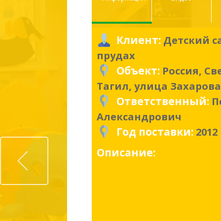
Клиент:
Детский с
прудах
Объект:
Россия, С
Тагил, улица Захарова,
Ответственный:
П
Александрович
Год поставки:
2012
Prev
Описание: