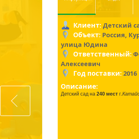
Клиент:
Детский са
Объект:
Россия, Ку
улица Юдина
Ответственный:
Ф
Алексеевич
Год поставки:
2016
Описание:
Prev
Детский сад на
240 мест
г
.Катай