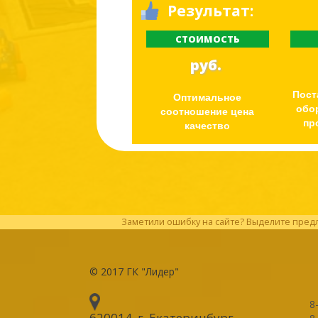
Результат:
СТОИМОСТЬ
руб.
Пост
Оптимальное
обо
соотношение цена
пр
качество
Заметили ошибку на сайте? Выделите предл
© 2017
ГК "Лидер"
8
620014, г. Екатеринбург
,