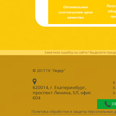
Пост
Оптимальное
обо
соотношение цена
пр
качество
Заметили ошибку на сайте? Выделите предл
© 2017
ГК "Лидер"
8
620014, г. Екатеринбург
,
8
проспект Ленина, 5Л, офис
8
604
О
Политика обработки и защиты персональных 