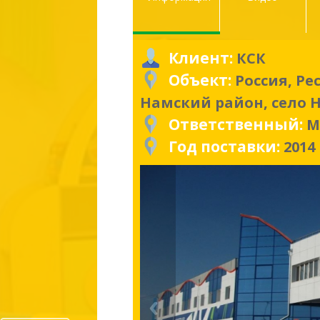
Клиент:
КСК
Объект:
Россия, Ре
Намский район, село
Ответственный:
М
Год поставки:
2014