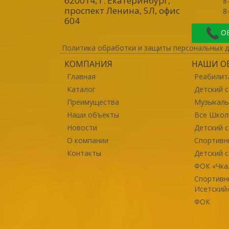
620014, г. Екатеринбург
,
8
проспект Ленина, 5Л, офис
8
604
О
Политика обработки и защиты персональных 
КОМПАНИЯ
НАШИ О
Главная
Реабилит
Каталог
Детский 
Преимущества
Музыкаль
Наши объекты
Все Шко
Новости
Детский 
О компании
Спортивн
Контакты
Детский с
ФОК «Чка
Спортивн
Исетский
ФОК