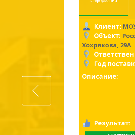
Информация
Клиент:
МОУ
Объект:
Рос
Хохрякова, 29А
Ответстве
Год постав
Описание:
Prev
Результат: