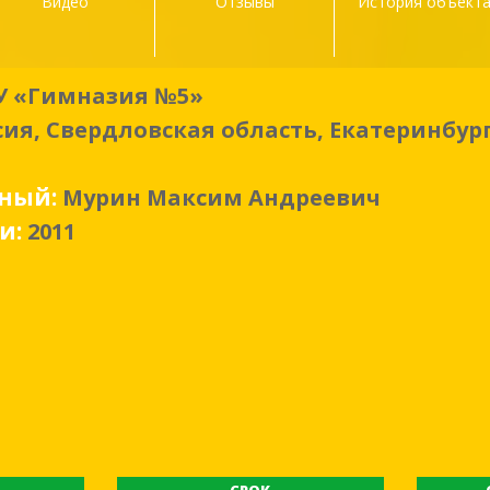
Видео
Отзывы
История объект
 «Гимназия №5»
сия, Свердловская область, Екатеринбур
нный:
Мурин Максим Андреевич
ки:
2011