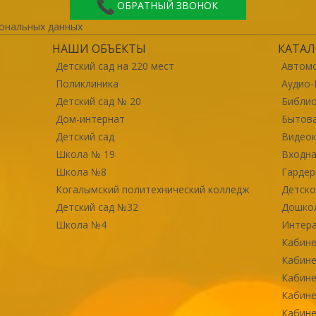
ОБРАТНЫЙ ЗВОНОК
ональных данных
НАШИ ОБЪЕКТЫ
КАТАЛ
Детский сад на 220 мест
Автомо
Поликлиника
Аудио-
Детский сад № 20
Библи
Дом-интернат
Бытова
Детский сад
Видео
Школа № 19
Входна
Школа №8
Гарде
Когалымский политехнический колледж
Детско
Детский сад №32
Дошко
Школа №4
Интер
Кабине
Кабине
Кабине
Кабине
Кабине