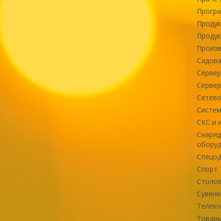
Програ
Продук
Продук
Произв
Садова
Сервер
Сервер
Сетево
Систем
СКС и 
Снаряд
оборуд
Спецод
Спорт
Столов
Сувени
Телек
Товары