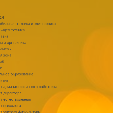
ОГ
бильная техника и электроника
Видео техника
отека
я и оргтехника
камеры
я зона
роб
е
льное образование
актив
т административного работника
т директора
т естествознания
т психолога
т учителя физкультуры