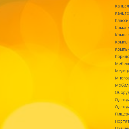
Канцел
Канцт
Классн
Команд
Компле
Компь
Компь
Коридо
Мебел
Медиц
Многоф
Мобиль
Оборуд
Одежд
Одежда
Пищев
Портат
Прачеч