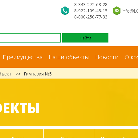
8-343-272-68-28
8-922-109-48-15
info@L
8-800-250-77-33
Преимущества
Наши объекты
Новости
О ко
бъект
>>
Гимназия №5
ОЕКТЫ