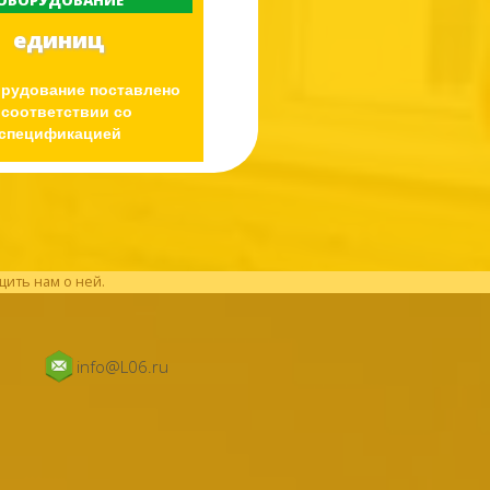
ОБОРУДОВАНИЕ
единиц
орудование поставлено
 соответствии со
спецификацией
щить нам о ней.
info@L06.ru