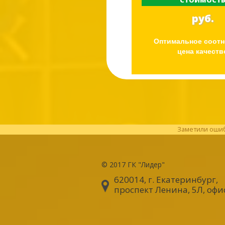
СТОИМОСТ
руб.
Оптимальное соот
цена качеств
Заметили ошибк
© 2017
ГК "Лидер"
620014, г. Екатеринбург
,
проспект Ленина, 5Л, офи