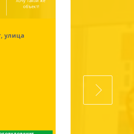
а
Хочу такой же 
объект!
г, улица
Next