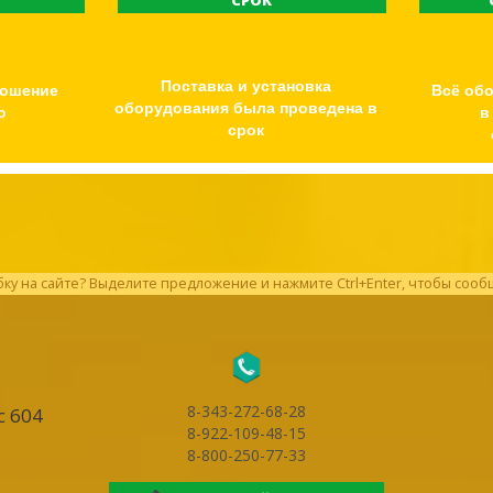
Ь
СРОК
Поставка и установка
ношение
Всё об
оборудования была проведена в
о
в
срок
у на сайте? Выделите предложение и нажмите Ctrl+Enter, чтобы сооб
8-343-272-68-28
с 604
8-922-109-48-15
8-800-250-77-33