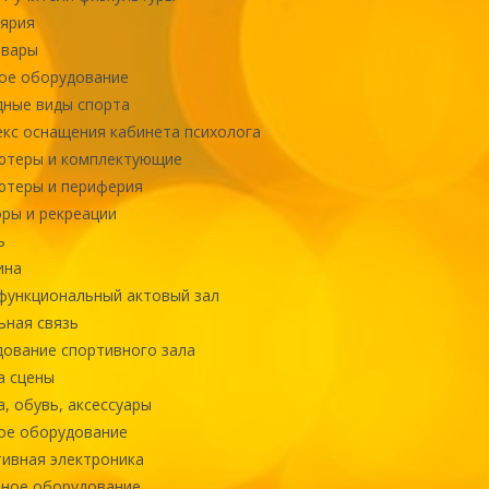
ярия
овары
ое оборудование
ные виды спорта
кс оснащения кабинета психолога
ютеры и комплектующие
ютеры и периферия
ры и рекреации
ь
ина
ункциональный актовый зал
ная связь
ование спортивного зала
а сцены
, обувь, аксессуары
ое оборудование
ивная электроника
ное оборудование