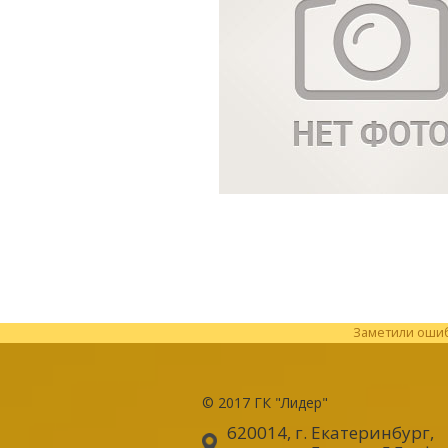
Заметили ошибк
© 2017
ГК "Лидер"
620014, г. Екатеринбург
,