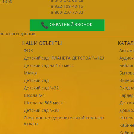
8-343-272-68-28
с 604
8-922-109-48-15
8-800-250-77-33
ОБРАТНЫЙ ЗВОНОК
ональных данных
НАШИ ОБЪЕКТЫ
КАТАЛ
ФОК
Автомо
Детский сад "ПЛАНЕТА ДЕТСТВА"№123
Аудио-
Детский сад на 175 мест
Библи
МАФы
Бытова
Детский сад
Видео
Детский сад №32
Входна
Школа №1
Гарде
Школа на 506 мест
Детско
Детский сад №30
Дошко
Спортивно-оздоровительный комплекс
Интер
Атлант
Кабине
Кабине