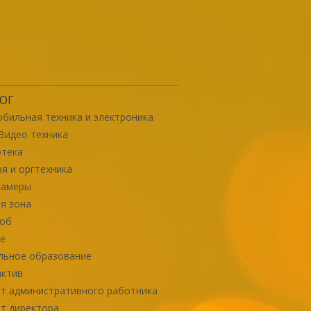
ОГ
бильная техника и электроника
Видео техника
отека
я и оргтехника
камеры
я зона
роб
е
льное образование
актив
т административного работника
т директора