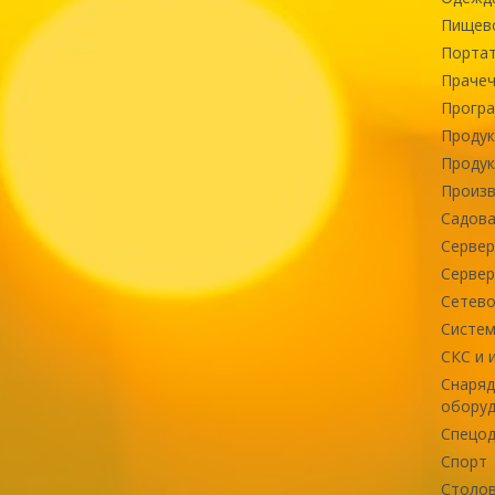
Пищев
Портат
Прачеч
Програ
Продук
Продук
Произв
Садова
Сервер
Сервер
Сетево
Систем
СКС и 
Снаряд
оборуд
Спецод
Спорт
Столов