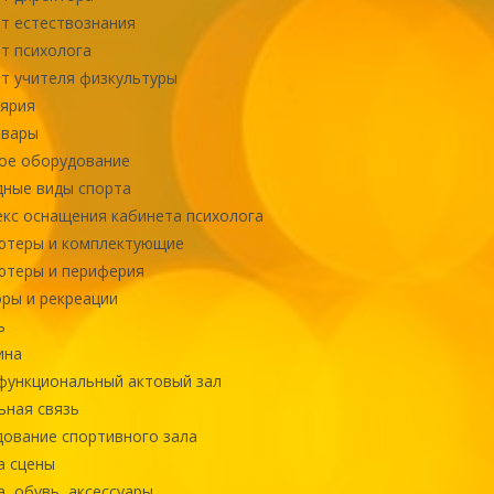
т естествознания
т психолога
т учителя физкультуры
ярия
овары
ое оборудование
ные виды спорта
кс оснащения кабинета психолога
ютеры и комплектующие
ютеры и периферия
ры и рекреации
ь
ина
ункциональный актовый зал
ная связь
ование спортивного зала
а сцены
, обувь, аксессуары