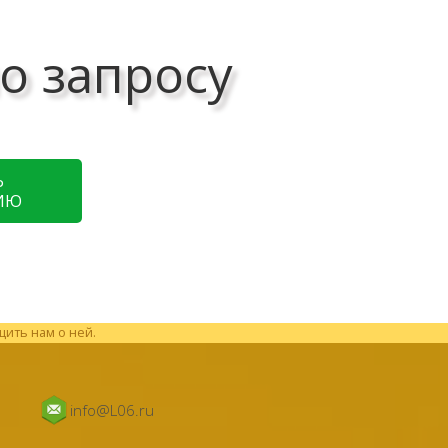
о запросу
Ь
ИЮ
щить нам о ней.
info@L06.ru