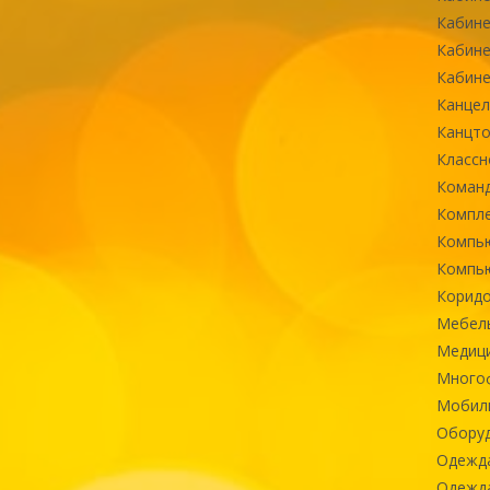
Кабине
Кабине
Кабине
Канцел
Канцт
Классн
Команд
Компле
Компь
Компь
Коридо
Мебел
Медиц
Многоф
Мобиль
Оборуд
Одежд
Одежда