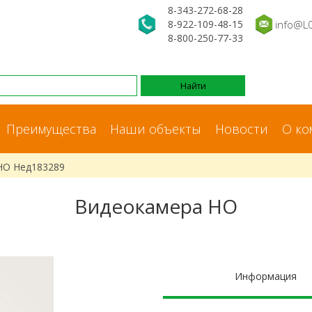
8-343-272-68-28
8-922-109-48-15
info@L
8-800-250-77-33
Преимущества
Наши объекты
Новости
О ко
НО Нед183289
Видеокамера НО
Информация