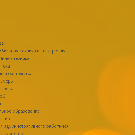
ОГ
бильная техника и электроника
Видео техника
отека
я и оргтехника
камеры
я зона
роб
е
льное образование
актив
т административного работника
т директора