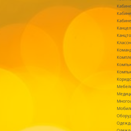
Кабине
Кабине
Кабине
Канцел
Канцт
Классн
Команд
Компле
Компь
Компь
Коридо
Мебел
Медиц
Многоф
Мобиль
Оборуд
Одежд
Одежда