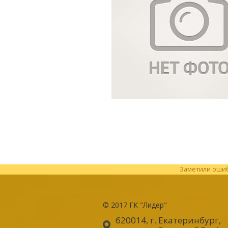
Заметили ошибк
© 2017
ГК "Лидер"
620014, г. Екатеринбург
,