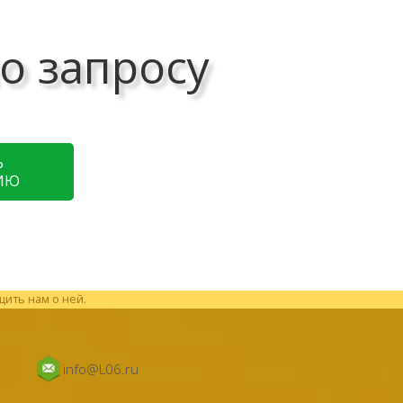
о запросу
Ь
ИЮ
щить нам о ней.
info@L06.ru