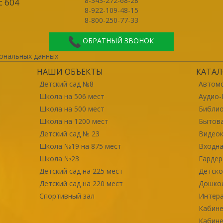
8-343-272-68-28
с 604
8-922-109-48-15
8-800-250-77-33
ОБРАТНЫЙ ЗВОНОК
ональных данных
НАШИ ОБЪЕКТЫ
КАТАЛ
Детский сад №8
Автомо
Школа на 506 мест
Аудио-
Школа на 500 мест
Библи
Школа на 1200 мест
Бытова
Детский сад № 23
Видео
Школа №19 на 875 мест
Входна
Школа №23
Гарде
Детский сад на 225 мест
Детско
Детский сад на 220 мест
Дошко
Спортивный зал
Интер
Кабине
Кабине