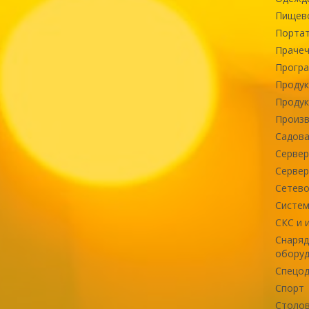
Пищев
Портат
Прачеч
Програ
Продук
Продук
Произв
Садова
Сервер
Сервер
Сетево
Систем
СКС и 
Снаряд
оборуд
Спецод
Спорт
Столов