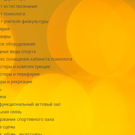
т естествознания
т психолога
т учителя физкультуры
ярия
овары
ое оборудование
ные виды спорта
кс оснащения кабинета психолога
ютеры и комплектующие
ютеры и периферия
ры и рекреации
ь
ина
ункциональный актовый зал
ная связь
ование спортивного зала
а сцены
, обувь, аксессуары