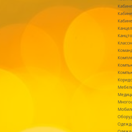
Кабине
Кабине
Кабине
Канцел
Канцт
Классн
Команд
Компле
Компь
Компь
Коридо
Мебел
Медиц
Многоф
Мобиль
Оборуд
Одежд
Одежда