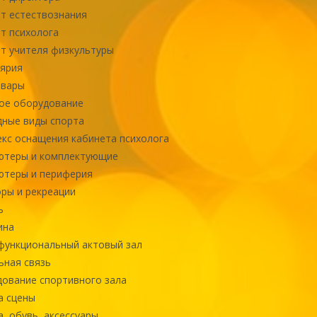
т естествознания
т психолога
т учителя физкультуры
ярия
овары
ое оборудование
ные виды спорта
кс оснащения кабинета психолога
ютеры и комплектующие
ютеры и периферия
ры и рекреации
ь
ина
ункциональный актовый зал
ная связь
ование спортивного зала
а сцены
, обувь, аксессуары