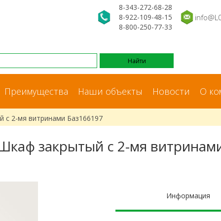
8-343-272-68-28
8-922-109-48-15
info@L
8-800-250-77-33
Преимущества
Наши объекты
Новости
О ко
й с 2-мя витринами Баз166197
Шкаф закрытый с 2-мя витринам
Информация