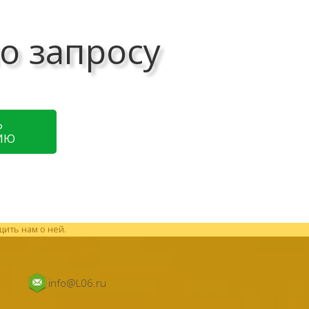
о запросу
Ь
ИЮ
щить нам о ней.
info@L06.ru