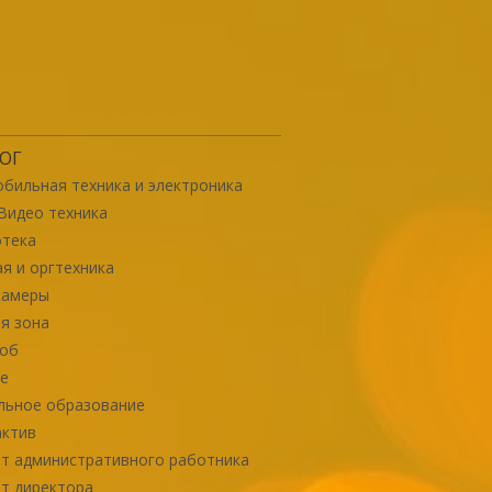
ОГ
бильная техника и электроника
Видео техника
отека
я и оргтехника
камеры
я зона
роб
е
льное образование
актив
т административного работника
т директора