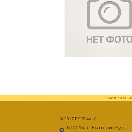
Заметили ошибк
© 2017
ГК "Лидер"
620014, г. Екатеринбург
,