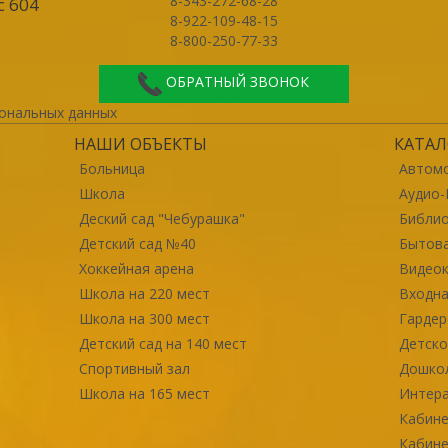
8-343-272-68-28
с 604
8-922-109-48-15
8-800-250-77-33
ОБРАТНЫЙ ЗВОНОК
ональных данных
НАШИ ОБЪЕКТЫ
КАТАЛ
Больница
Автомо
Школа
Аудио-
Деский сад "Чебурашка"
Библи
Детский сад №40
Бытова
Хоккейная арена
Видео
Школа на 220 мест
Входна
Школа на 300 мест
Гарде
Детский сад на 140 мест
Детско
Спортивный зал
Дошко
Школа на 165 мест
Интер
Кабине
Кабине