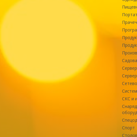
Пищев
Портат
Прачеч
Програ
Продук
Продук
Произв
Садова
Сервер
Сервер
Сетево
Систем
СКС и 
Снаряд
оборуд
Спецод
Спорт
Столов