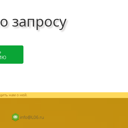
о запросу
Ь
ИЮ
щить нам о ней.
info@L06.ru