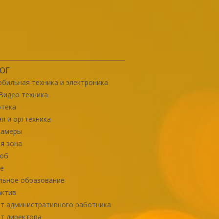
ОГ
бильная техника и электроника
Видео техника
отека
я и оргтехника
камеры
я зона
роб
е
льное образование
актив
т административного работника
т директора