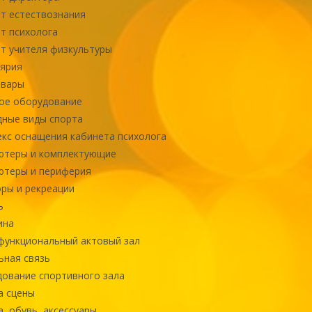
т естествознания
т психолога
т учителя физкультуры
ярия
овары
ое оборудование
ные виды спорта
кс оснащения кабинета психолога
ютеры и комплектующие
ютеры и периферия
ры и рекреации
ь
ина
ункциональный актовый зал
ная связь
ование спортивного зала
а сцены
, обувь, аксессуары