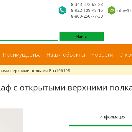
8-343-272-68-28
8-922-109-48-15
info@L
8-800-250-77-33
Преимущества
Наши объекты
Новости
О ко
тыми верхними полками Баз166198
аф с открытыми верхними полк
Информация