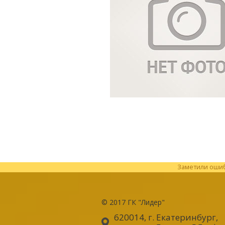
Заметили ошибк
© 2017
ГК "Лидер"
620014, г. Екатеринбург
,