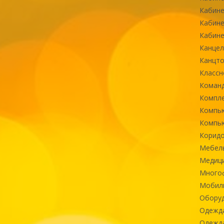
Кабине
Кабине
Кабине
Канцел
Канцт
Классн
Команд
Компле
Компь
Компь
Коридо
Мебел
Медиц
Многоф
Мобиль
Оборуд
Одежд
Одежда