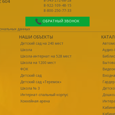
8-343-272-68-28
с 604
8-922-109-48-15
8-800-250-77-33
ОБРАТНЫЙ ЗВОНОК
ональных данных
НАШИ ОБЪЕКТЫ
КАТАЛ
Детский сад на 240 мест
Автомо
Школа
Аудио-
Школа-интернат на 528 мест
Библи
Школа на 1200 мест
Бытова
ФОК
Видео
Детский сад
Входна
Детский сад «Теремок»
Гарде
Школа № 3
Детско
Интернат-спальный корпус
Дошко
Хоккейная арена
Интер
Кабине
Кабине