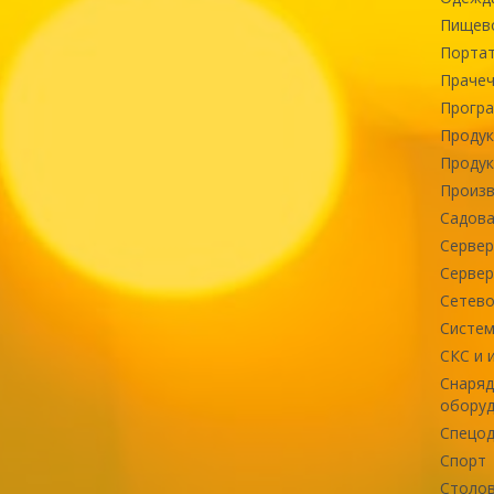
Пищев
Портат
Прачеч
Програ
Продук
Продук
Произв
Садова
Сервер
Сервер
Сетево
Систем
СКС и 
Снаряд
оборуд
Спецод
Спорт
Столов