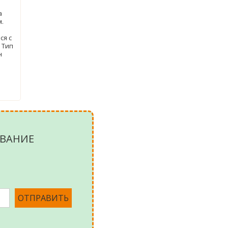
а
.
ся с
 Тип
н
ВАНИЕ