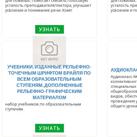
для пожилых. Помогает снизить голосовую
для пожилых.
усталость преподавателя/лектора, улучшает
усталость пр
усвоение и понимание речи. Комп
усвоение и п
УЗНАТЬ
УЧЕБНИКИ, ИЗДАННЫЕ РЕЛЬЕФНО-
АУДИОКЛА
ТОЧЕЧНЫМ ШРИФТОМ БРАЙЛЯ ПО
Аудиокласс АК-10(
ВСЕМ ОБРАЗОВАТЕЛЬНЫМ
коллективног
СТУПЕНЯМ, ДОПОЛНЕННЫЕ
специальных
РЕЛЬЕФНО-ГРАФИЧЕСКИМ
общеобразов
видов, обес
МАТЕРИАЛОМ
проведения 
набор учебников по образовательным
общего урока
ступеням
УЗНАТЬ