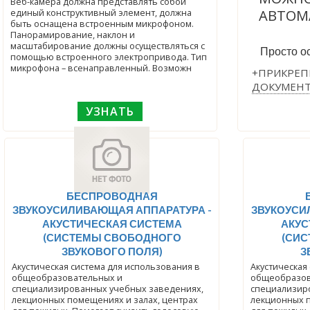
Веб-камера должна представлять собой
АВТОМ
единый конструктивный элемент, должна
быть оснащена встроенным микрофоном.
Панорамирование, наклон и
масштабирование должны осуществляться с
Просто ос
помощью встроенного электропривода. Тип
микрофона – всенаправленный. Возможн
+ПРИКРЕП
ДОКУМЕН
УЗНАТЬ
БЕСПРОВОДНАЯ
ЗВУКОУСИЛИВАЮЩАЯ АППАРАТУРА -
ЗВУКОУСИ
АКУСТИЧЕСКАЯ СИСТЕМА
АКУС
(СИСТЕМЫ СВОБОДНОГО
(СИ
ЗВУКОВОГО ПОЛЯ)
З
Акустическая система для использования в
Акустическая
общеобразовательных и
общеобразов
специализированных учебных заведениях,
специализир
лекционных помещениях и залах, центрах
лекционных п