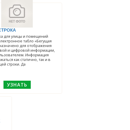
СТРОКА
ка для улицы и помещений
Электронное табло «Бегущая
назначено для отображения
овой и цифровой информации,
льзователем. Информация
аться как статично, так и в
ей строки. Да
УЗНАТЬ
Е