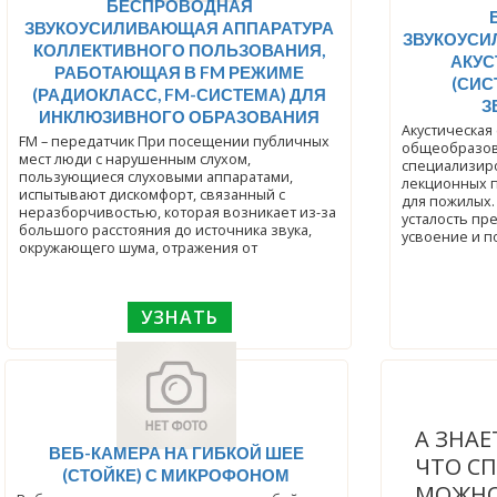
БЕСПРОВОДНАЯ
ЗВУКОУСИЛИВАЮЩАЯ АППАРАТУРА
ЗВУКОУСИ
КОЛЛЕКТИВНОГО ПОЛЬЗОВАНИЯ,
АКУС
РАБОТАЮЩАЯ В FM РЕЖИМЕ
(СИ
(РАДИОКЛАСС, FM-СИСТЕМА) ДЛЯ
З
ИНКЛЮЗИВНОГО ОБРАЗОВАНИЯ
Акустическая
FM – передатчик При посещении публичных
общеобразов
мест люди с нарушенным слухом,
специализир
пользующиеся слуховыми аппаратами,
лекционных п
испытывают дискомфорт, связанный с
для пожилых.
неразборчивостью, которая возникает из-за
усталость пр
большого расстояния до источника звука,
усвоение и п
окружающего шума, отражения от
УЗНАТЬ
А ЗНАЕ
ВЕБ-КАМЕРА НА ГИБКОЙ ШЕЕ
ЧТО С
(СТОЙКЕ) С МИКРОФОНОМ
МОЖНО