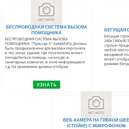
БЕСПРОВОДНАЯ СИСТЕМА ВЫЗОВА
БЕГУЩАЯ 
ПОМОЩНИКА
Бегущая стро
БЕСПРОВОДНАЯ СИСТЕМА ВЫЗОВА
240х1360х90 
ПОМОЩНИКА. "Пульсар-3" АаАвМзРр Должна
строка» пред
быть предназначена для вызова персонала
любой текст
в тех зонах здания, где посетителю может
вводимой по
понадобиться помощь: на входе, в
может отображ
санитарных комнатах, в зоне информации и
режиме бегущ
т.д. На приемнике должна отображ
УЗНАТЬ
ВЕБ-КАМЕРА НА ГИБКОЙ ШЕ
(СТОЙКЕ) С МИКРОФОНОМ