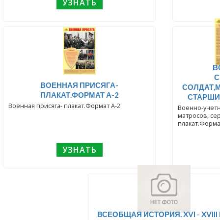
УЗНАТЬ
В
С
ВОЕННАЯ ПРИСЯГА-
СОЛДАТ,
ПЛАКАТ.ФОРМАТ А-2
СТАРШИН
Военная присяга- плакат.Формат А-2
Военно-учетн
матросов, се
плакат.Форма
УЗНАТЬ
ВСЕОБЩАЯ ИСТОРИЯ. XVI - XVIII 