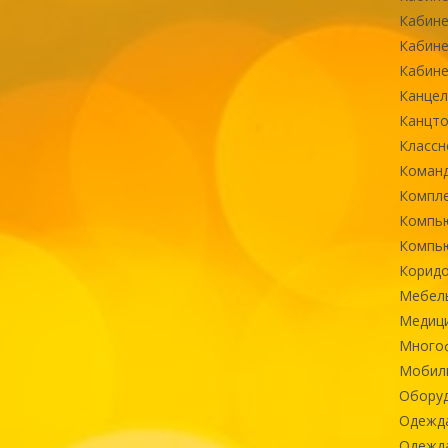
Кабине
Кабине
Кабине
Канцел
Канцт
Классн
Команд
Компле
Компь
Компь
Коридо
Мебел
Медиц
Многоф
Мобиль
Оборуд
Одежд
Одежда