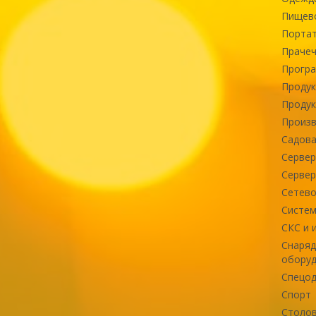
Пищев
Портат
Прачеч
Програ
Продук
Продук
Произв
Садова
Сервер
Сервер
Сетево
Систем
СКС и 
Снаряд
оборуд
Спецод
Спорт
Столов