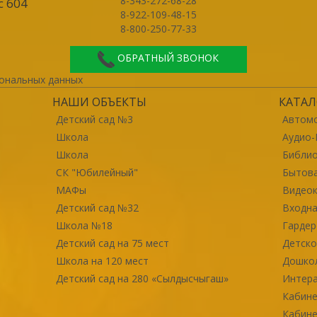
8-343-272-68-28
с 604
8-922-109-48-15
8-800-250-77-33
ОБРАТНЫЙ ЗВОНОК
ональных данных
НАШИ ОБЪЕКТЫ
КАТАЛ
Детский сад №3
Автомо
Школа
Аудио-
Школа
Библи
СК "Юбилейный"
Бытова
МАФы
Видео
Детский сад №32
Входна
Школа №18
Гарде
Детский сад на 75 мест
Детско
Школа на 120 мест
Дошко
Детский сад на 280 «Сылдысчыгаш»
Интер
Кабине
Кабине