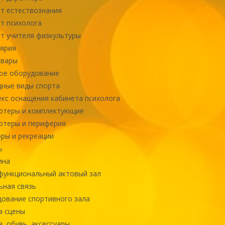
т естествознания
т психолога
т учителя физкультуры
ярия
овары
ое оборудование
ные виды спорта
кс оснащения кабинета психолога
ютеры и комплектующие
ютеры и периферия
ры и рекреации
ь
ина
ункциональный актовый зал
ная связь
ование спортивного зала
а сцены
, обувь, аксессуары