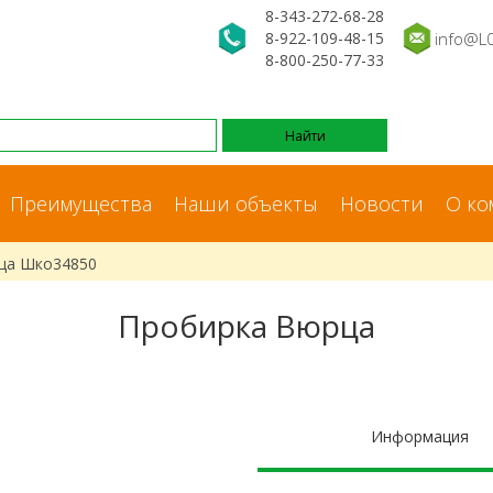
8-343-272-68-28
8-922-109-48-15
info@L
8-800-250-77-33
Преимущества
Наши объекты
Новости
О ко
ца Шко34850
Пробирка Вюрца
Информация