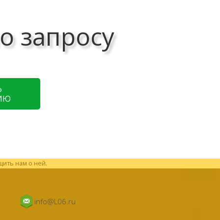
о запросу
Ь
ИЮ
щить нам о ней.
info@L06.ru