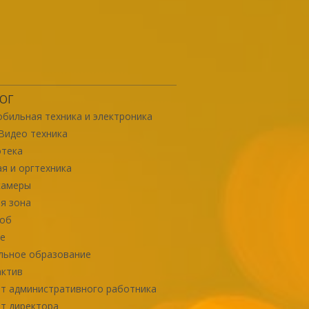
ОГ
бильная техника и электроника
Видео техника
отека
я и оргтехника
камеры
я зона
роб
е
льное образование
актив
т административного работника
т директора