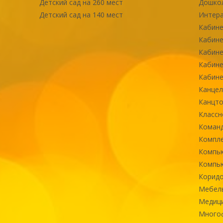
Детский сад на 260 мест
Дошко
Детский сад на 140 мест
Интер
Кабине
Кабине
Кабине
Кабине
Кабине
Канцел
Канцт
Классн
Команд
Компле
Компь
Компь
Коридо
Мебел
Медиц
Многоф