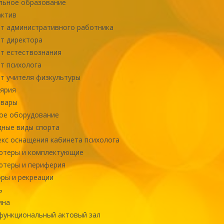
льное образование
актив
т административного работника
т директора
т естествознания
т психолога
т учителя физкультуры
ярия
овары
ое оборудование
ные виды спорта
кс оснащения кабинета психолога
ютеры и комплектующие
ютеры и периферия
ры и рекреации
ь
ина
ункциональный актовый зал