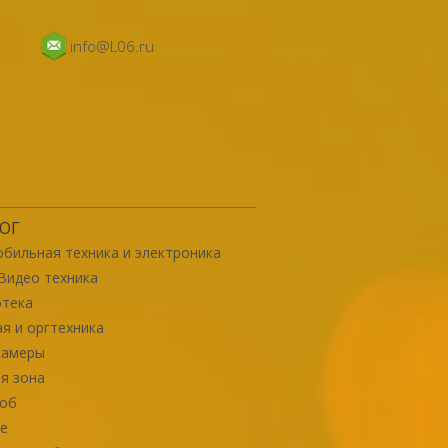
info@L06.ru
ОГ
бильная техника и электроника
Видео техника
отека
я и оргтехника
камеры
я зона
роб
е