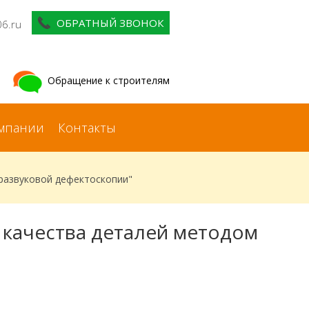
ОБРАТНЫЙ ЗВОНОК
06.ru
Обращение к строителям
мпании
Контакты
развуковой дефектоскопии"
 качества деталей методом
"