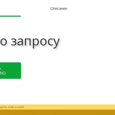
Описание
о запросу
Ь
ИЮ
щить нам о ней.