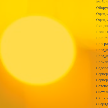
Мобиль
Оборуд
Одежд
Одежда
Пищев
Портат
Прачеч
Програ
Продук
Продук
Произв
Садова
Сервер
Сервер
Сетево
Систем
СКС и 
Снаряд