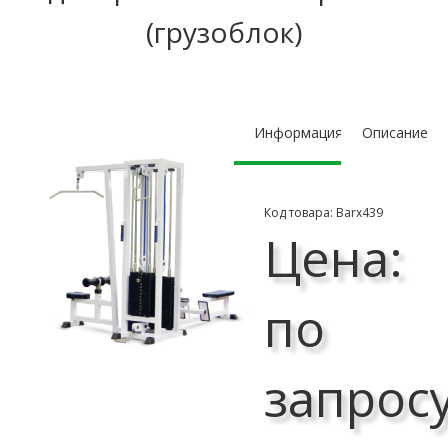
(грузоблок)
Информация
Описание
Код товара: Barх439
Цена:
по
запрос