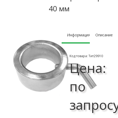
40 мм
Информация
Описание
Код товара: Тит29910
Цена:
по
запрос