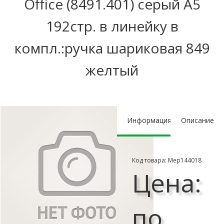
Office (8491.401) серый A5
192стр. в линейку в
компл.:ручка шариковая 849
желтый
Информация
Описание
Код товара: Мер144018
Цена:
по