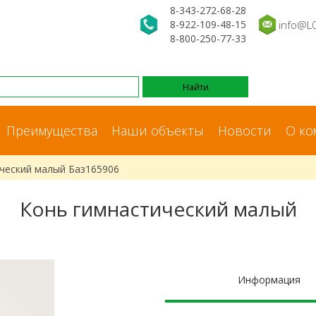
8-343-272-68-28
8-922-109-48-15
info@L
8-800-250-77-33
Преимущества
Наши объекты
Новости
О ко
ческий малый Баз165906
Конь гимнастический малый
Информация