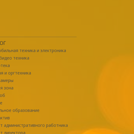
ОГ
бильная техника и электроника
Видео техника
отека
я и оргтехника
камеры
я зона
роб
е
льное образование
актив
т административного работника
т директора