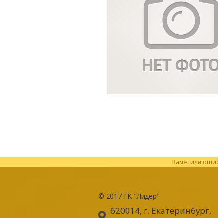
Заметили ошибк
© 2017
ГК "Лидер"
620014, г. Екатеринбург
,