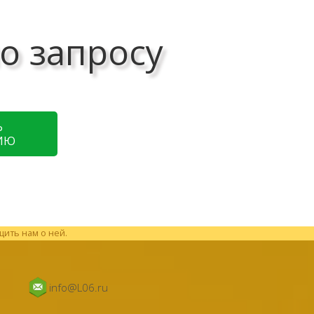
о запросу
Ь
ИЮ
щить нам о ней.
info@L06.ru