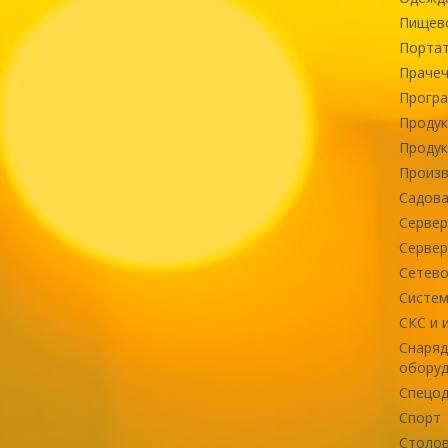
Пищев
Портат
Прачеч
Програ
Продук
Продук
Произв
Садова
Сервер
Сервер
Сетево
Систем
СКС и 
Снаряд
оборуд
Спецод
Спорт
Столов