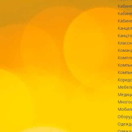
Кабине
Кабине
Кабине
Канцел
Канцт
Классн
Команд
Компле
Компь
Компь
Коридо
Мебел
Медиц
Многоф
Мобиль
Оборуд
Одежд
Одежда