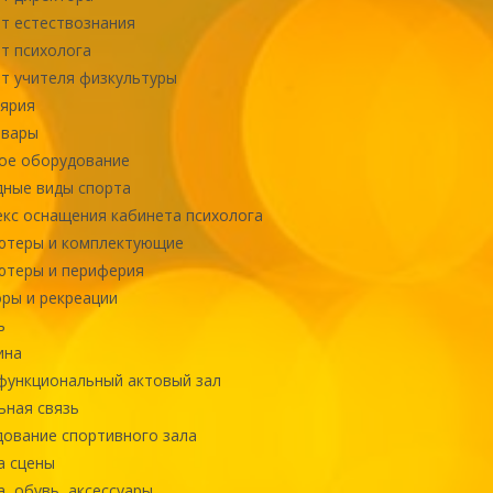
т естествознания
т психолога
т учителя физкультуры
ярия
овары
ое оборудование
ные виды спорта
кс оснащения кабинета психолога
ютеры и комплектующие
ютеры и периферия
ры и рекреации
ь
ина
ункциональный актовый зал
ная связь
ование спортивного зала
а сцены
, обувь, аксессуары