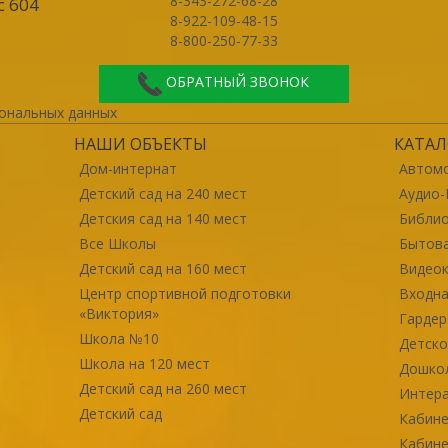
8-343-272-68-28
с 604
8-922-109-48-15
8-800-250-77-33
ОБРАТНЫЙ ЗВОНОК
ональных данных
НАШИ ОБЪЕКТЫ
КАТАЛ
Дом-интернат
Автомо
Детский сад на 240 мест
Аудио-
Детския сад на 140 мест
Библи
Все Школы
Бытова
Детский сад на 160 мест
Видео
Центр спортивной подготовки
Входна
«Виктория»
Гарде
Школа №10
Детско
Школа на 120 мест
Дошко
Детский сад на 260 мест
Интер
Детский сад
Кабине
Кабине