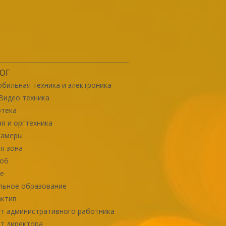
ОГ
бильная техника и электроника
Видео техника
отека
я и оргтехника
камеры
я зона
роб
е
льное образование
актив
т административного работника
т директора