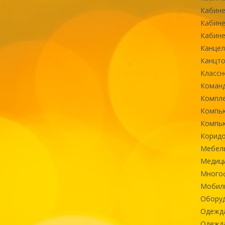
Кабине
Кабине
Кабине
Канцел
Канцт
Классн
Команд
Компле
Компь
Компь
Коридо
Мебел
Медиц
Многоф
Мобиль
Оборуд
Одежд
Одежда