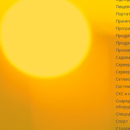
Пищев
Портат
Прачеч
Програ
Продук
Продук
Произв
Садова
Сервер
Сервер
Сетево
Систем
СКС и 
Снаряд
оборуд
Спецод
Спорт
Столов