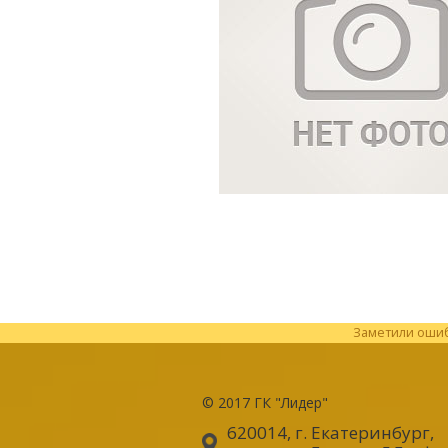
Заметили ошибк
© 2017
ГК "Лидер"
620014, г. Екатеринбург
,