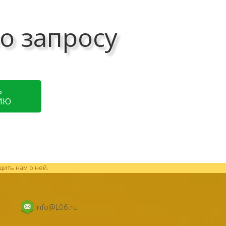
о запросу
Ь
ИЮ
щить нам о ней.
info@L06.ru