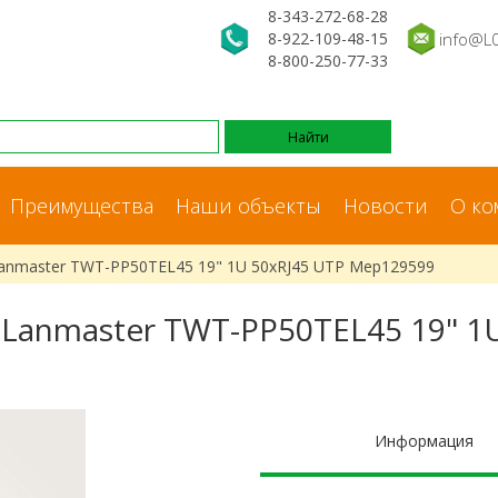
8-343-272-68-28
8-922-109-48-15
info@L
8-800-250-77-33
Преимущества
Наши объекты
Новости
О ко
anmaster TWT-PP50TEL45 19" 1U 50xRJ45 UTP Мер129599
Lanmaster TWT-PP50TEL45 19" 1
Информация