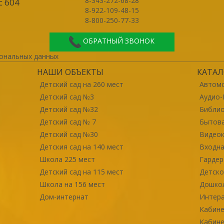
8-343-272-68-28
с 604
8-922-109-48-15
8-800-250-77-33
ОБРАТНЫЙ ЗВОНОК
ональных данных
НАШИ ОБЪЕКТЫ
КАТАЛ
Детский сад на 260 мест
Автомо
Детский сад №3
Аудио-
Детский сад №32
Библи
Детский сад № 7
Бытова
Детский сад №30
Видео
Детския сад на 140 мест
Входна
Школа 225 мест
Гарде
Детский сад на 115 мест
Детско
Школа на 156 мест
Дошко
Дом-интернат
Интер
Кабине
Кабине