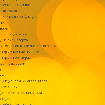
т естествознания
т психолога
т учителя физкультуры
ярия
овары
ое оборудование
ные виды спорта
кс оснащения кабинета психолога
ютеры и комплектующие
ютеры и периферия
ры и рекреации
ь
ина
ункциональный актовый зал
ная связь
ование спортивного зала
а сцены
, обувь, аксессуары