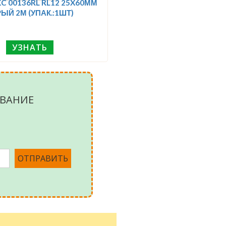
C 00136RL RL12 25X60ММ
ЫЙ 2М (УПАК.:1ШТ)
УЗНАТЬ
ВАНИЕ