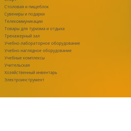
Столовая и пищеблок
Сувениры и подарки
Телекоммуникации
Товары для туризма и отдыха
Тренажерный зал
Учебно-лабораторное оборудование
Учебно-наглядное оборудование
Учебные комплексы
Учительская
Хозяйственный инвентарь
Электроинструмент