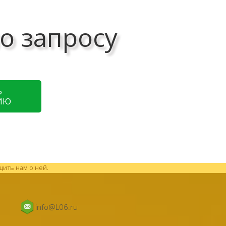
о запросу
Ь
ИЮ
щить нам о ней.
info@L06.ru