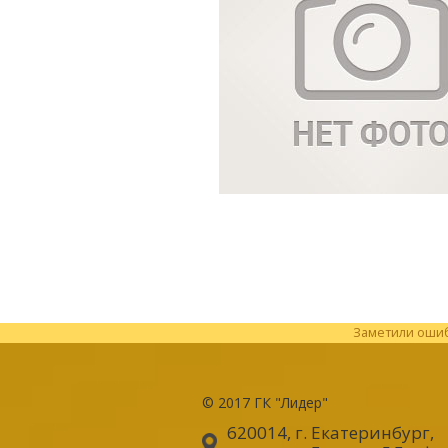
Заметили ошибк
© 2017
ГК "Лидер"
620014, г. Екатеринбург
,