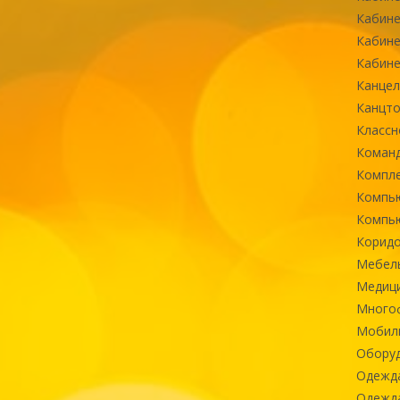
Кабине
Кабине
Кабине
Канцел
Канцт
Классн
Команд
Компле
Компь
Компь
Коридо
Мебел
Медиц
Многоф
Мобиль
Оборуд
Одежд
Одежда