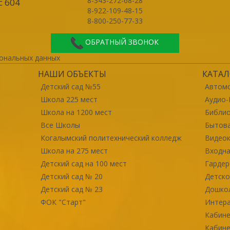
8-343-272-68-28
с 604
8-922-109-48-15
8-800-250-77-33
ОБРАТНЫЙ ЗВОНОК
ональных данных
НАШИ ОБЪЕКТЫ
КАТАЛ
Детский сад №55
Автомо
Школа 225 мест
Аудио-
Школа на 1200 мест
Библи
Все Школы
Бытова
Когалымский политехнический колледж
Видео
Школа на 275 мест
Входна
Детский сад на 100 мест
Гарде
Детский сад № 20
Детско
Детский сад № 23
Дошко
ФОК "Старт"
Интер
Кабине
Кабине