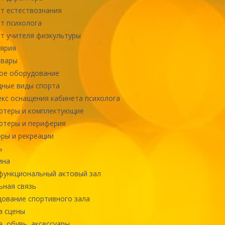
т естествознания
т психолога
т учителя физкультуры
ярия
овары
ое оборудование
ные виды спорта
кс оснащения кабинета психолога
ютеры и комплектующие
ютеры и периферия
ры и рекреации
ь
ина
ункциональный актовый зал
ная связь
ование спортивного зала
а сцены
, обувь, аксессуары