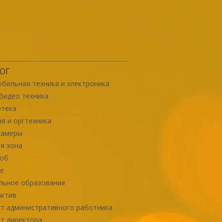
ОГ
бильная техника и электроника
Видео техника
отека
я и оргтехника
камеры
я зона
роб
е
льное образование
актив
т административного работника
т директора