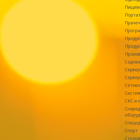
Пищев
Портат
Прачеч
Програ
Продук
Продук
Произв
Садова
Сервер
Сервер
Сетево
Систем
СКС и 
Снаряд
оборуд
Спецод
Спорт
Столов