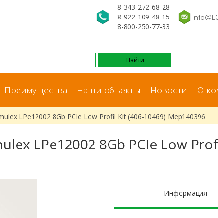
8-343-272-68-28
8-922-109-48-15
info@L
8-800-250-77-33
Преимущества
Наши объекты
Новости
О ко
mulex LPe12002 8Gb PCIe Low Profil Kit (406-10469) Мер140396
ulex LPe12002 8Gb PCIe Low Profil
Информация