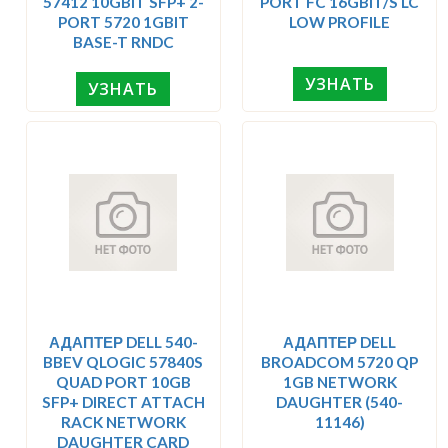
57412 10GBIT SFP+ 2-
PORT FC 16GBIT/S LC
PORT 5720 1GBIT
LOW PROFILE
BASE-T RNDC
УЗНАТЬ
УЗНАТЬ
АДАПТЕР DELL 540-
АДАПТЕР DELL
BBEV QLOGIC 57840S
BROADCOM 5720 QP
QUAD PORT 10GB
1GB NETWORK
SFP+ DIRECT ATTACH
DAUGHTER (540-
RACK NETWORK
11146)
DAUGHTER CARD