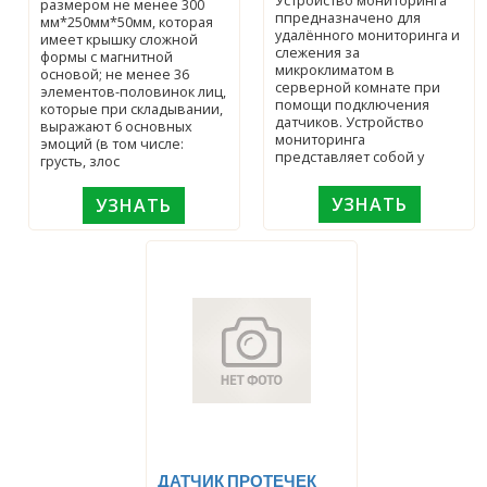
Устройство мониторинга
размером не менее 300
ппредназначено для
мм*250мм*50мм, которая
удалённого мониторинга и
имеет крышку сложной
слежения за
формы с магнитной
микроклиматом в
основой; не менее 36
серверной комнате при
элементов-половинок лиц,
помощи подключения
которые при складывании,
датчиков. Устройство
выражают 6 основных
мониторинга
эмоций (в том числе:
представляет собой у
грусть, злос
УЗНАТЬ
УЗНАТЬ
ДАТЧИК ПРОТЕЧЕК