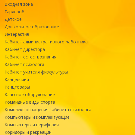
Входная зона
Гардероб
Детское
Дошкольное образование
Интерактив
Кабинет административного работника
Кабинет директора
Кабинет естествознания
Кабинет психолога
Кабинет учителя физкультуры
Канцелярия
Канцтовары
Классное оборудование
Командные виды спорта
Комплекс оснащения кабинета психолога
Компьютеры и комплектующие
Компьютеры и периферия
Коридоры и рекреации