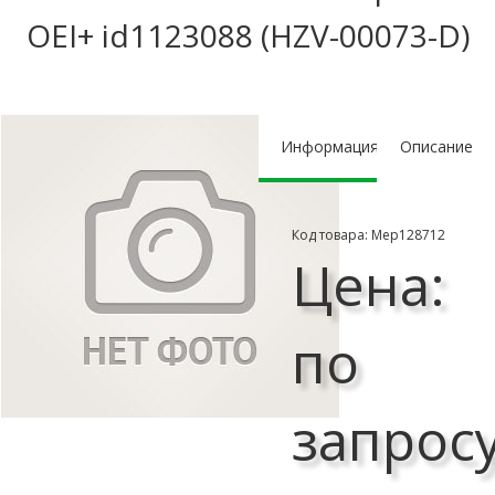
OEI+ id1123088 (HZV-00073-D)
Информация
Описание
Код товара: Мер128712
Цена:
по
запрос