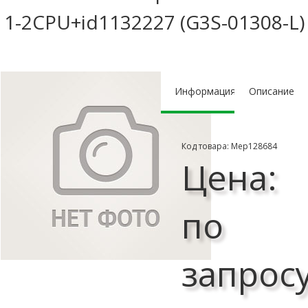
1-2CPU+id1132227 (G3S-01308-L)
Информация
Описание
Код товара: Мер128684
Цена:
по
запрос