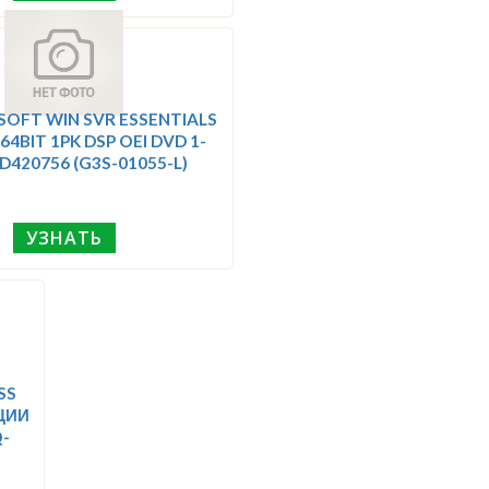
OFT WIN SVR ESSENTIALS
64BIT 1PK DSP OEI DVD 1-
D420756 (G3S-01055-L)
УЗНАТЬ
SS
ЦИИ
-