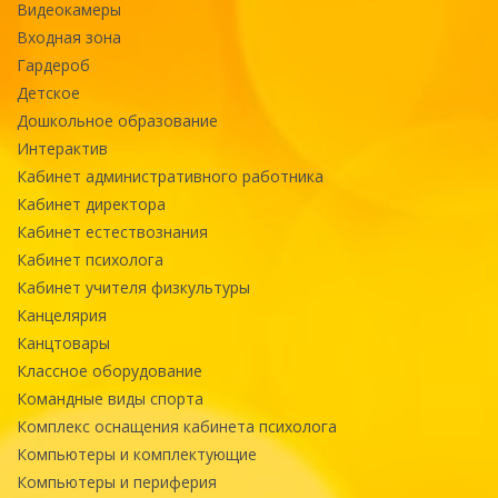
Видеокамеры
Входная зона
Гардероб
Детское
Дошкольное образование
Интерактив
Кабинет административного работника
Кабинет директора
Кабинет естествознания
Кабинет психолога
Кабинет учителя физкультуры
Канцелярия
Канцтовары
Классное оборудование
Командные виды спорта
Комплекс оснащения кабинета психолога
Компьютеры и комплектующие
Компьютеры и периферия