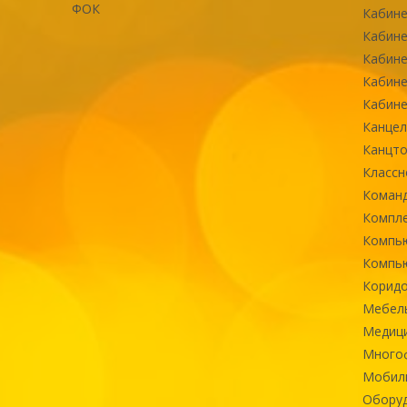
ФОК
Кабине
Кабине
Кабине
Кабине
Кабине
Канцел
Канцт
Классн
Команд
Компле
Компь
Компь
Коридо
Мебел
Медиц
Многоф
Мобиль
Оборуд