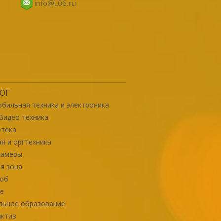
info@L06.ru
ОГ
бильная техника и электроника
Видео техника
отека
я и оргтехника
камеры
я зона
роб
е
льное образование
актив