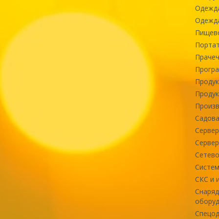
Одежд
Одежда
Пищев
Портат
Прачеч
Програ
Продук
Продук
Произв
Садова
Сервер
Сервер
Сетево
Систем
СКС и 
Снаряд
оборуд
Спецод