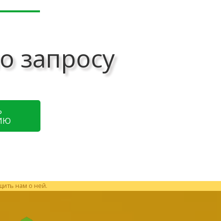
о запросу
Ь
ИЮ
щить нам о ней.