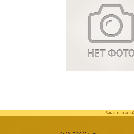
Заметили ошибк
© 2017
ГК "Лидер"