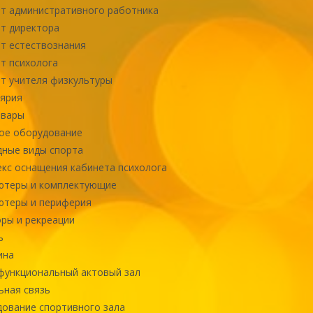
т административного работника
т директора
т естествознания
т психолога
т учителя физкультуры
ярия
овары
ое оборудование
ные виды спорта
кс оснащения кабинета психолога
ютеры и комплектующие
ютеры и периферия
ры и рекреации
ь
ина
ункциональный актовый зал
ная связь
ование спортивного зала