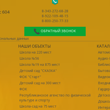
8-343-272-68-28
с 604
8-922-109-48-15
8-800-250-77-33
ОБРАТНЫЙ ЗВОНОК
ональных данных
НАШИ ОБЪЕКТЫ
КАТАЛ
Школа на 220 мест
Автомо
Школа №56
Аудио-
Школа №19 на 875 мест
Библи
Детский сад "СКАЗКА"
Бытова
ФОК "Старт"
Видео
Детский сад на 300 мест
Входна
ФОК
Гарде
Республиканское агенство по физической
Детско
культуре и спорту
Дошко
Школа-сад на 75 мест
Интер