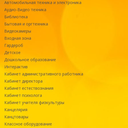
Автомобильная техника и электроника
Аудио-Видео техника
Библиотека
Бытовая и оргтехника
Видеокамеры
Входная зона
Гардероб
Детское
Дошкольное образование
Интерактив
Кабинет административного работника
Кабинет директора
Кабинет естествознания
Кабинет психолога
Кабинет учителя физкультуры
Канцелярия
Канцтовары
Классное оборудование