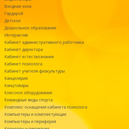
Входная зона
Гардероб
Детское
Дошкольное образование
Интерактив
Кабинет административного работника
Кабинет директора
Кабинет естествознания
Кабинет психолога
Кабинет учителя физкультуры
Канцелярия
Канцтовары
Классное оборудование
Командные виды спорта
Комплекс оснащения кабинета психолога
Компьютеры и комплектующие
Компьютеры и периферия
Коридоры и рекреации