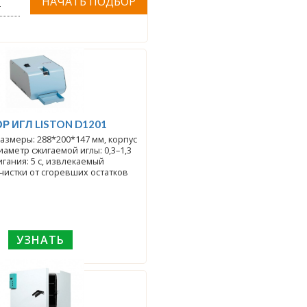
Т
Р ИГЛ LISTON D1201
азмеры: 288*200*147 мм, корпус
иаметр сжигаемой иглы: 0,3–1,3
игания: 5 с, извлекаемый
чистки от сгоревших остатков
УЗНАТЬ