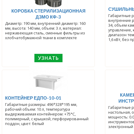
СУШИЛЬНЫ
КОРОБКА СТЕРИЛИЗАЦИОННАЯ
Габаритные р
ДЗМО КФ-3
внутренние р
Диаметр: 190 мм, внутренний диаметр: 160
34, объем ка
мм, высота: 140 мм, объем: 3 л, материал:
управление, 
нержавеющая сталь, сменные фильтры из
диапазон тем
хлобчатобумажной ткани в комплекте
1,6 кВт, без
УЗНАТЬ
КАМЕ
КОНТЕЙНЕР ЕДПО-10-01
ИНСТР
Габаритные размеры: 496*328*195 мм,
Габаритные р
рабочий объем: 10 л, температура
настольная, о
выдерживаемая контейнером: +75°С,
мощность: 0.
полимерный, с крышкой, перфорированный
инструментов:
поддон, цвет: белый
электронный 