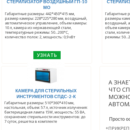
СТЕРИЛИЗАТОР ВОЗДУШНЫЙ ГП-10
СТЕРИЛИЗ
МО
Габаритные размеры: 442*450*415 мм,
Габаритные р
размер камеры: 228*225*280 мм, воздушный,
размеры каме
автоматическое управление, объем камеры:
воздушный, а
10 л, камера из нержавеющей стали,
объем камеры
температурные режимы: 50...200°С,
стали, количество поло
количество полок: 2, мощность: 0,9 кВт
режимы: 50...
УЗНАТЬ
А ЗНАЕ
ЧТО С
КАМЕРА ДЛЯ СТЕРИЛЬНЫХ
МОЖНО
ИНСТРУМЕНТОВ СПДС-2-К
АВТОМ
Габаритные размеры: 510*360*410 мм,
настольная, объем: 57 л, источник излучения:
бактерицидная лампа 15W, мощность: 55 ВА,
сохранение стерильности инструментов: до
Просто ос
7 суток, решетка в комплекте
+ПРИКРЕП