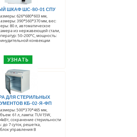
Й ШКАФ ШС-80-01 СПУ
азмеры: 626*680*603 мм,
азмеры: 390*560*370 мм, вес:
меры: 80 л, автоматическое
камера из нержавеющей стали,
ператур: 50–200°С, мощность:
 принудительной конвекции
УЗНАТЬ
РА ДЛЯ СТЕРИЛЬНЫХ
УМЕНТОВ КБ-02-Я-ФП
азмеры: 500*370*465 мм,
бъем: 61 л, лампа: TUV15W,
04кВт, сохранение стерильности
 до 7 суток, решетка,
блок управления В