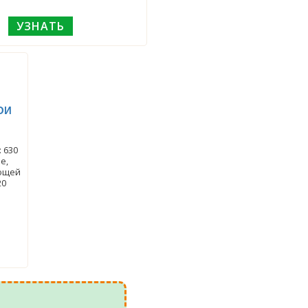
УЗНАТЬ
ОИ
е,
еющей
20