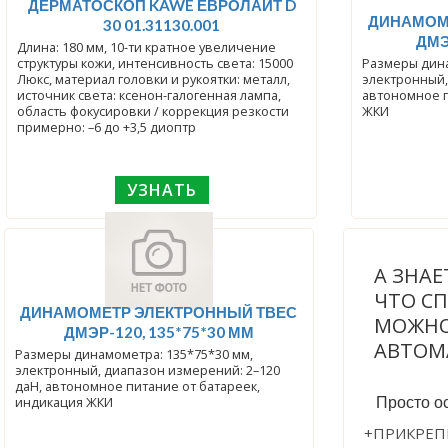
ДЕРМАТОСКОП KAWE ЕВРОЛАЙТ D
ДИНАМОМ
30 01.31130.001
ДМЭ
Длина: 180 мм, 10-ти кратное увеличение
структуры кожи, интенсивность света: 15000
Размеры дина
Люкс, материал головки и рукоятки: металл,
электронный,
источник света: ксенон-галогенная лампа,
автономное п
область фокусировки / коррекция резкости
ЖКИ
примерно: –6 до +3,5 диоптр
УЗНАТЬ
А ЗНАЕ
ЧТО С
ДИНАМОМЕТР ЭЛЕКТРОННЫЙ ТВЕС
МОЖНО
ДМЭР-120, 135*75*30 ММ
АВТОМ
Размеры динамометра: 135*75*30 мм,
электронный, диапазон измерений: 2–120
даН, автономное питание от батареек,
индикация ЖКИ
Просто ос
+ПРИКРЕП