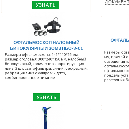
ДОКУМЕН
УЗНАТЬ
ОФТАЛЬ
ОФТАЛЬМОСКОП НАЛОБНЫЙ
БИНОКУЛЯРНЫЙ ЗОМЗ НБО-3-01
Размеры осве
Размеры офтальмоскопа: 145*110*55 мм,
мм, прямой-о
размер оголовья: 300*240*150 мм, налобный
освещения н
бинокулярный, количество корригирующих
офтальмоскоп
линз: 3 шт, светофильтры: синий, бескрасный,
офтальмоскопи
рефракция линз окуляров: 2 дптр,
пределы уст
комбинированное питание
расстояния б
УЗНАТЬ