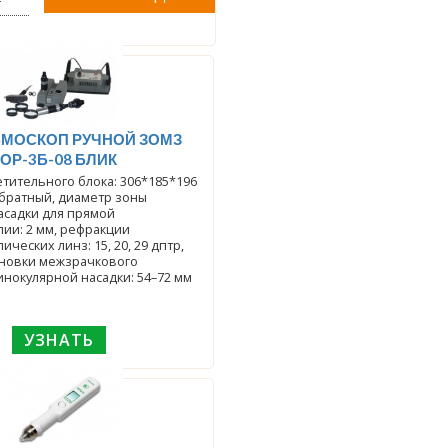
Т
МОСКОП РУЧНОЙ ЗОМЗ
ОР-3Б-08 БЛИК
тительного блока: 306*185*196
братный, диаметр зоны
асадки для прямой
ии: 2 мм, рефракции
ческих линз: 15, 20, 29 дптр,
ановки межзрачкового
инокулярной насадки: 54–72 мм
УЗНАТЬ