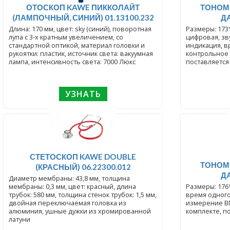
ОТОСКОП KAWE ПИККОЛАЙТ
ТОНОМ
(ЛАМПОЧНЫЙ, СИНИЙ) 01.13100.232
Д
Длина: 170 мм, цвет: sky (синий), поворотная
Размеры: 173
лупа с 3-х кратным увеличением, со
цифровая, зв
стандартной оптикой, материал головки и
индикация, в
рукоятки: пластик, источник света: вакуумная
контрольное 
лампа, интенсивность света: 7000 Люкс
поставляется
УЗНАТЬ
СТЕТОСКОП KAWE DOUBLE
ТОНОМ
(КРАСНЫЙ) 06.22300.012
Д
Диаметр мембраны: 43,8 мм, толщина
мембраны: 0,3 мм, цвет: красный, длина
Размеры: 176
трубок: 580 мм, толщина стенок трубок: 1,5 мм,
время одного
двойная переключаемая головка из
измерение ВГ
алюминия, ушные дужки из хромированной
комплекте, п
латуни