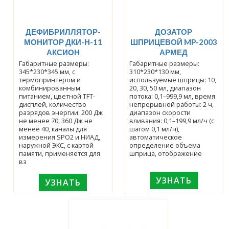
ДЕФИБРИЛЛЯТОР-
ДОЗАТОР
МОНИТОР ДКИ-Н-11
ШПРИЦЕВОЙ MP-2003
АКСИОН
АРМЕД
Габаритные размеры:
Габаритные размеры:
345*230*345 мм, с
310*230*130 мм,
термопринтером и
используемые шприцы: 10,
комбинированным
20, 30, 50 мл, диапазон
питанием, цветной TFT-
потока: 0,1–999,9 мл, время
дисплей, количество
непрерывной работы: 2 ч,
разрядов энергии: 200 Дж
диапазон скорости
не менее 70, 360 Дж не
вливания: 0,1–199,9 мл/ч (с
менее 40, каналы для
шагом 0,1 мл/ч),
измерения SPO2 и НИАД,
автоматическое
наружной ЭКС, с картой
определение объема
памяти, применяется для
шприца, отображение
вз
УЗНАТЬ
УЗНАТЬ