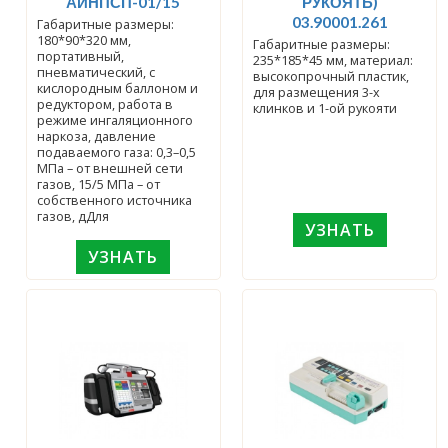
АИНПСП-01/15
РУКОЯТЬ)
03.90001.261
Габаритные размеры:
180*90*320 мм,
Габаритные размеры:
портативный,
235*185*45 мм, материал:
пневматический, с
высокопрочный пластик,
кислородным баллоном и
для размещения 3-х
редуктором, работа в
клинков и 1-ой рукояти
режиме ингаляционного
наркоза, давление
подаваемого газа: 0,3–0,5
МПа – от внешней сети
газов, 15/5 МПа – от
собственного источника
газов, дДля
УЗНАТЬ
УЗНАТЬ