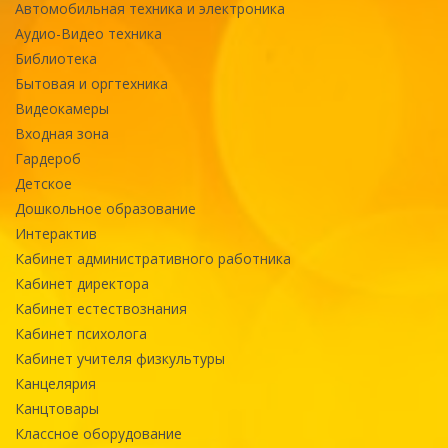
Автомобильная техника и электроника
Аудио-Видео техника
Библиотека
Бытовая и оргтехника
Видеокамеры
Входная зона
Гардероб
Детское
Дошкольное образование
Интерактив
Кабинет административного работника
Кабинет директора
Кабинет естествознания
Кабинет психолога
Кабинет учителя физкультуры
Канцелярия
Канцтовары
Классное оборудование