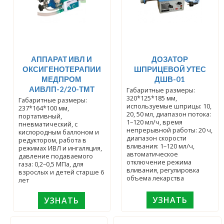
АППАРАТ ИВЛ И
ДОЗАТОР
ОКСИГЕНОТЕРАПИИ
ШПРИЦЕВОЙ УТЕС
МЕДПРОМ
ДШВ-01
АИВЛП-2/20-ТМТ
Габаритные размеры:
320*125*185 мм,
Габаритные размеры:
используемые шприцы: 10,
237*164*100 мм,
20, 50 мл, диапазон потока:
портативный,
1–120 мл/ч, время
пневматический, с
непрерывной работы: 20 ч,
кислородным баллоном и
диапазон скорости
редуктором, работа в
вливания: 1–120 мл/ч,
режимах ИВЛ и ингаляция,
автоматическое
давление подаваемого
отключение режима
газа: 0,2–0,5 МПа, для
вливания, регулировка
взрослых и детей старше 6
объема лекарства
лет
УЗНАТЬ
УЗНАТЬ